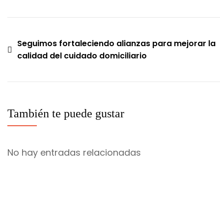
Seguimos fortaleciendo alianzas para mejorar la
Navegación
calidad del cuidado domiciliario
de
entradas
También te puede gustar
No hay entradas relacionadas