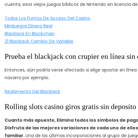
cuenta, esos viejos juegos bíblicos de Nintendo sin licencia de 
Todos Los Puntos De Acceso Del Casino
Minijuegos Dinero Real
Blackjack En Blockchain
21 Blackjack Cambio De Variable
Prueba el blackjack con crupier en línea sin 
Entonces, aún podría verse afectado si elige apostar en línea 
navarra por ejemplo.
Reglamento Del Blackjack
Rolling slots casino giros gratis sin deposito
Cuanto más apueste, Elimina todos los símbolos de pago
Disfruta de las mejores variaciones de cada uno de ellos
familiar.
Una de las últimas incorporaciones al grupo de jueg