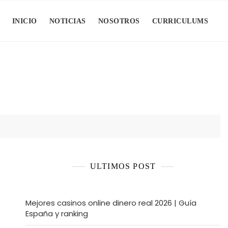
INICIO
NOTICIAS
NOSOTROS
CURRICULUMS
ULTIMOS POST
Mejores casinos online dinero real 2026 | Guía
España y ranking