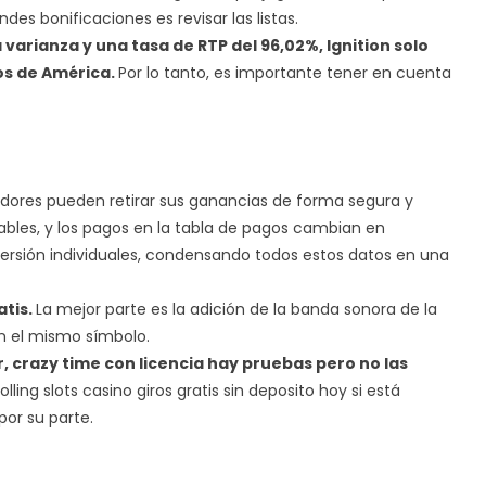
des bonificaciones es revisar las listas.
rianza y una tasa de RTP del 96,02%, Ignition solo
os de América.
Por lo tanto, es importante tener en cuenta
ores pueden retirar sus ganancias de forma segura y
ables, y los pagos en la tabla de pagos cambian en
ersión individuales, condensando todos estos datos en una
atis.
La mejor parte es la adición de la banda sonora de la
nen el mismo símbolo.
 crazy time con licencia hay pruebas pero no las
olling slots casino giros gratis sin deposito hoy si está
por su parte.