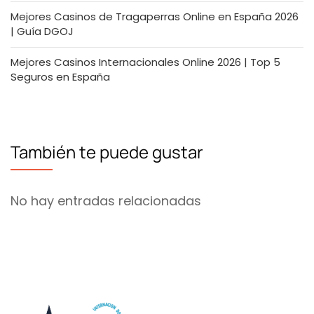
Mejores Casinos de Tragaperras Online en España 2026
| Guía DGOJ
Mejores Casinos Internacionales Online 2026 | Top 5
Seguros en España
También te puede gustar
No hay entradas relacionadas