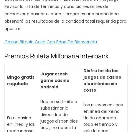
Revisar la lista de términos y condiciones antes de
comenzar a buscar el bono siempre es una buena idea,
obtendrá los resultados de la cantidad total requerida para
apostar.
Casino Bitcoin Cash Con Bono De Bienvenida
Premios Ruleta Millonaria Interbank
Disfrutar de los
Jugar crash
Bingo gratis
juegos de casino
game casino
regulado
electrónico sin
android
costo
Uno no se limita a
Los nuevos casinos
subestimar la
en línea del Reino
diversidad de
En el casino
Unido aparecen
juegos disponibles
en línea, y las
todo el tiempo y
aquí, no necesita
recompensas
vale la pena