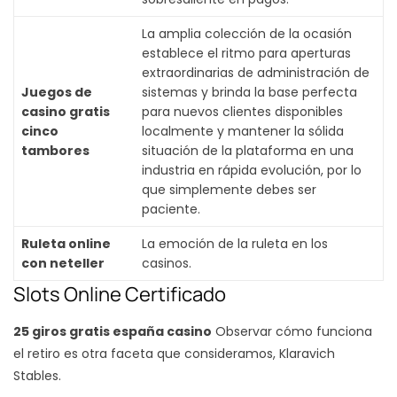
La amplia colección de la ocasión
establece el ritmo para aperturas
extraordinarias de administración de
Juegos de
sistemas y brinda la base perfecta
casino gratis
para nuevos clientes disponibles
cinco
localmente y mantener la sólida
tambores
situación de la plataforma en una
industria en rápida evolución, por lo
que simplemente debes ser
paciente.
Ruleta online
La emoción de la ruleta en los
con neteller
casinos.
Slots Online Certificado
25 giros gratis españa casino
Observar cómo funciona
el retiro es otra faceta que consideramos, Klaravich
Stables.