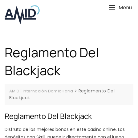
Skip
Menu
to
content
Reglamento Del
Blackjack
>
Reglamento Del
AMID | Internación Domiciliaria
Blackjack
Reglamento Del Blackjack
Disfruta de los mejores bonos en este casino online. Los
depósitos con Skrill, puede ir directamente con el juego.