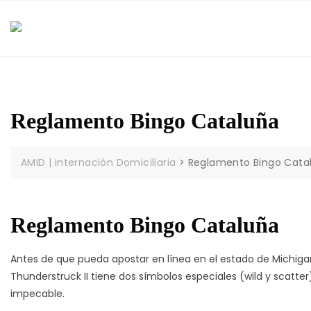
Skip
to
content
Reglamento Bingo Cataluña
AMID | Internación Domiciliaria
>
Reglamento Bingo Cata
Reglamento Bingo Cataluña
Antes de que pueda apostar en línea en el estado de Michigan
Thunderstruck II tiene dos símbolos especiales (wild y scatter
impecable.