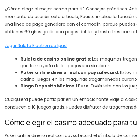
¿Cómo elegir el mejor casino para ti? Consejos prácticos. Ac
momento de escribir este artículo, Fausto implica la función 
una línea de pago ganadora con el comodín, porque puedes dup
obtienes 60 giros gratis con pagos dobles y hasta tres comodi
Jugar Ruleta Electronica Ipad
Ruleta de casino online gratis
: Las máquinas traga
que la mayoría de los pagos son similares.
Poker online dinero real con paysafecard
: Estoy 
casino, juegas en las máquinas tragamonedas durante 
Bingo Depósito Mínimo 1 Euro
: Diviértete con los ju
Cualquiera puede participar en un emocionante viaje a Alaska
conducen a 10 juegos gratis. Puedes disfrutar de tragamone
Cómo elegir el casino adecuado para t
Poker online dinero real con paysafecard el símbolo de com