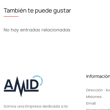
También te puede gustar
No hay entradas relacionadas
Informació
Dirección : A
Misiones.
Email:
Somos una Empresa dedicada a la
internaciond