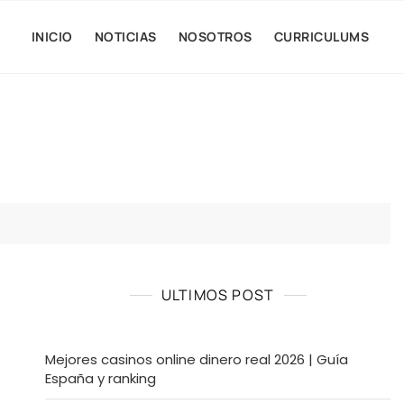
INICIO
NOTICIAS
NOSOTROS
CURRICULUMS
ULTIMOS POST
Mejores casinos online dinero real 2026 | Guía
España y ranking