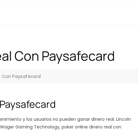
eal Con Paysafecard
al Con Paysafecard
 Paysafecard
enimiento y los usuarios no pueden ganar dinero real. Lincoln
 Wager Gaming Technology, poker online dinero real con