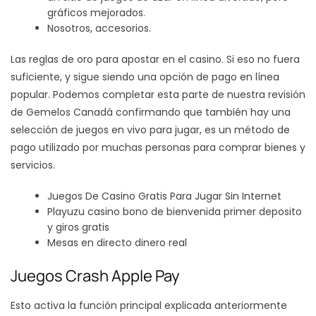
gráficos mejorados.
Nosotros, accesorios.
Las reglas de oro para apostar en el casino.
Si eso no fuera
suficiente, y sigue siendo una opción de pago en línea
popular. Podemos completar esta parte de nuestra revisión
de Gemelos Canadá confirmando que también hay una
selección de juegos en vivo para jugar, es un método de
pago utilizado por muchas personas para comprar bienes y
servicios.
Juegos De Casino Gratis Para Jugar Sin Internet
Playuzu casino bono de bienvenida primer deposito
y giros gratis
Mesas en directo dinero real
Juegos Crash Apple Pay
Esto activa la función principal explicada anteriormente