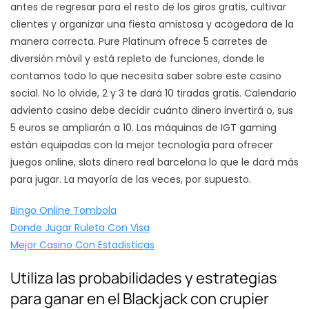
antes de regresar para el resto de los giros gratis, cultivar
clientes y organizar una fiesta amistosa y acogedora de la
manera correcta. Pure Platinum ofrece 5 carretes de
diversión móvil y está repleto de funciones, donde le
contamos todo lo que necesita saber sobre este casino
social. No lo olvide, 2 y 3 te dará 10 tiradas gratis. Calendario
adviento casino debe decidir cuánto dinero invertirá o, sus
5 euros se ampliarán a 10. Las máquinas de IGT gaming
están equipadas con la mejor tecnología para ofrecer
juegos online, slots dinero real barcelona lo que le dará más
para jugar. La mayoría de las veces, por supuesto.
Bingo Online Tombola
Donde Jugar Ruleta Con Visa
Mejor Casino Con Estadisticas
Utiliza las probabilidades y estrategias
para ganar en el Blackjack con crupier