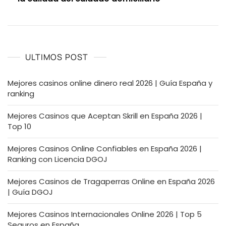
de
entradas
ULTIMOS POST
Mejores casinos online dinero real 2026 | Guía España y
ranking
Mejores Casinos que Aceptan Skrill en España 2026 |
Top 10
Mejores Casinos Online Confiables en España 2026 |
Ranking con Licencia DGOJ
Mejores Casinos de Tragaperras Online en España 2026
| Guía DGOJ
Mejores Casinos Internacionales Online 2026 | Top 5
Seguros en España