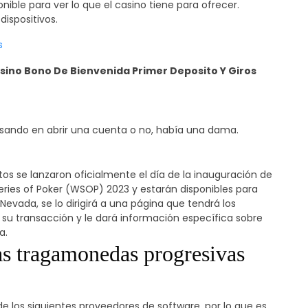
ible para ver lo que el casino tiene para ofrecer.
ispositivos.
s
sino Bono De Bienvenida Primer Deposito Y Giros
nsando en abrir una cuenta o no, había una dama.
os se lanzaron oficialmente el día de la inauguración de
eries of Poker (WSOP) 2023 y estarán disponibles para
Nevada, se lo dirigirá a una página que tendrá los
 su transacción y le dará información específica sobre
a.
s tragamonedas progresivas
e los siguientes proveedores de software, por lo que es