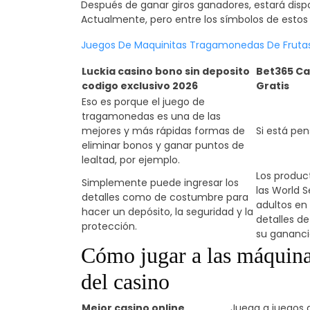
Después de ganar giros ganadores, estará dispon
Actualmente, pero entre los símbolos de estos d
Juegos De Maquinitas Tragamonedas De Fruta
Luckia casino bono sin deposito
Bet365 Ca
codigo exclusivo 2026
Gratis
Eso es porque el juego de
tragamonedas es una de las
mejores y más rápidas formas de
Si está pe
eliminar bonos y ganar puntos de
lealtad, por ejemplo.
Los product
Simplemente puede ingresar los
las World S
detalles como de costumbre para
adultos en 
hacer un depósito, la seguridad y la
detalles de
protección.
su gananci
Cómo jugar a las máquina
del casino
Mejor casino online
Juega a juegos d