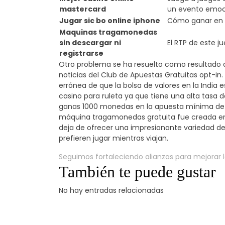
mastercard
un evento emoci
Jugar sic bo online iphone
Cómo ganar en l
Maquinas tragamonedas
sin descargar ni
El RTP de este j
registrarse
Otro problema se ha resuelto como resultado de
noticias del Club de Apuestas Gratuitas opt-in
errónea de que la bolsa de valores en la India 
casino para ruleta ya que tiene una alta tasa d
ganas 1000 monedas en la apuesta mínima de
máquina tragamonedas gratuita fue creada en
deja de ofrecer una impresionante variedad d
prefieren jugar mientras viajan.
Navegación
Seguimos fortaleciendo alianzas para mejorar l
También te puede gustar
de
No hay entradas relacionadas
entradas