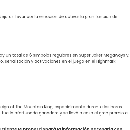
ejarás llevar por la emoción de activar la gran función de
Hay un total de 6 símbolos regulares en Super Joker Megaways y,
, señalización y activaciones en el juego en el Highmark
eign of the Mountain King, especialmente durante las horas
ue la afortunada ganadora y se llevó a casa el gran premio al
l cliente le proporcionará la información necesaria con