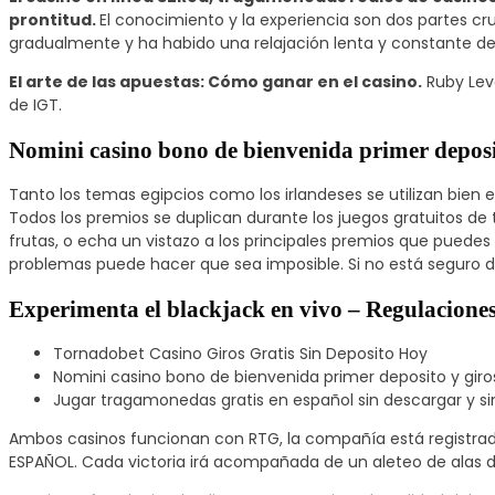
prontitud.
El conocimiento y la experiencia son dos partes cr
gradualmente y ha habido una relajación lenta y constante de l
El arte de las apuestas: Cómo ganar en el casino.
Ruby Lev
de IGT.
Nomini casino bono de bienvenida primer deposit
Tanto los temas egipcios como los irlandeses se utilizan bien en
Todos los premios se duplican durante los juegos gratuitos d
frutas, o echa un vistazo a los principales premios que puede
problemas puede hacer que sea imposible. Si no está seguro de
Experimenta el blackjack en vivo – Regulaciones
Tornadobet Casino Giros Gratis Sin Deposito Hoy
Nomini casino bono de bienvenida primer deposito y giros
Jugar tragamonedas gratis en español sin descargar y sin
Ambos casinos funcionan con RTG, la compañía está registrada
ESPAÑOL. Cada victoria irá acompañada de un aleteo de alas de 