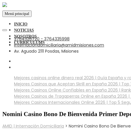
Skip
to
Menú principal
content
INICIO
NOTICIAS
NOSOTROS
3764326720 - 3764335998
CURRICULUMS
internacióndomiciliaria@amidmisiones.com
Av. Aguado 2111 Posdas, Misiones
Mejores casinos online dinero real 2026 | Guía España y r
Mejores Casinos que Aceptan Skrill en España 2026 | Top 
Mejores Casinos Online Confiables en España 2026 | Ran
Mejores Casinos de Tragaperras Online en España 2026 
Mejores Casinos Internacionales Online 2026 | Top 5 Seg
Nomini Casino Bono De Bienvenida Primer Depos
AMID | Internación Domiciliaria
>
Nomini Casino Bono De Bienven