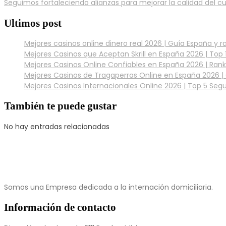
Navegación
Seguimos fortaleciendo alianzas para mejorar la calidad del cu
de
Ultimos post
entradas
Mejores casinos online dinero real 2026 | Guía España y r
Mejores Casinos que Aceptan Skrill en España 2026 | Top 
Mejores Casinos Online Confiables en España 2026 | Ran
Mejores Casinos de Tragaperras Online en España 2026 
Mejores Casinos Internacionales Online 2026 | Top 5 Seg
También te puede gustar
No hay entradas relacionadas
Somos una Empresa dedicada a la internación domiciliaria.
Información de contacto