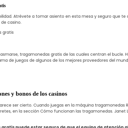
tis
bilidad. Atrévete a tomar asiento en esta mesa y seguro que te d
 de casino.
 gratis
siasmarse, tragamonedas gratis de las cuales centran el bucle. 
gama de juegos de algunos de los mejores proveedores del mundo
es y bonos de los casinos
 parece ser cierto. Cuando juegas en la máquina tragamonedas R
etes, en la sección Cómo funcionan las tragamonedas. Janet L f
 gratis puede estar seguro de que el equipo de atención a