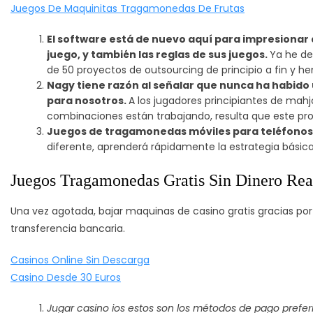
Juegos De Maquinitas Tragamonedas De Frutas
El software está de nuevo aquí para impresionar 
juego, y también las reglas de sus juegos.
Ya he de
de 50 proyectos de outsourcing de principio a fin y 
Nagy tiene razón al señalar que nunca ha habido u
para nosotros.
A los jugadores principiantes de mah
combinaciones están trabajando, resulta que este p
Juegos de tragamonedas móviles para teléfonos 
diferente, aprenderá rápidamente la estrategia básica 
Juegos Tragamonedas Gratis Sin Dinero Rea
Una vez agotada, bajar maquinas de casino gratis gracias por s
transferencia bancaria.
Casinos Online Sin Descarga
Casino Desde 30 Euros
Jugar casino ios estos son los métodos de pago preferi