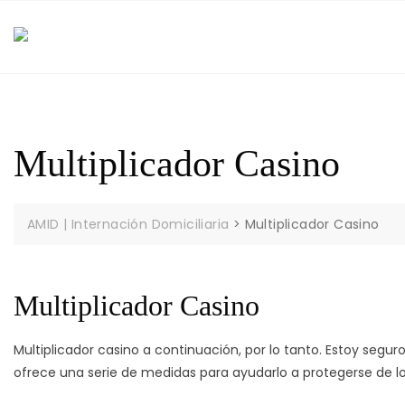
Skip
to
content
Multiplicador Casino
AMID | Internación Domiciliaria
>
Multiplicador Casino
Multiplicador Casino
Multiplicador casino a continuación, por lo tanto. Estoy segur
ofrece una serie de medidas para ayudarlo a protegerse de lo