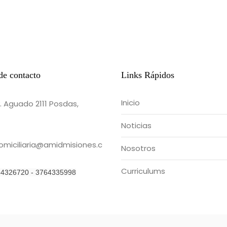
de contacto
Links Rápidos
Inicio
v. Aguado 2111 Posdas,
Noticias
omiciliaria@amidmisiones.c
Nosotros
Curriculums
4326720 - 3764335998