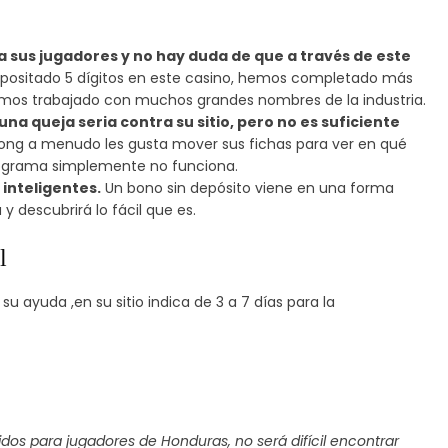
a sus jugadores y no hay duda de que a través de este
positado 5 dígitos en este casino, hemos completado más
hemos trabajado con muchos grandes nombres de la industria.
na queja seria contra su sitio, pero no es suficiente
jong a menudo les gusta mover sus fichas para ver en qué
rograma simplemente no funciona.
inteligentes.
Un bono sin depósito viene en una forma
y descubrirá lo fácil que es.
l
u ayuda ,en su sitio indica de 3 a 7 días para la
dos para jugadores de Honduras, no será difícil encontrar