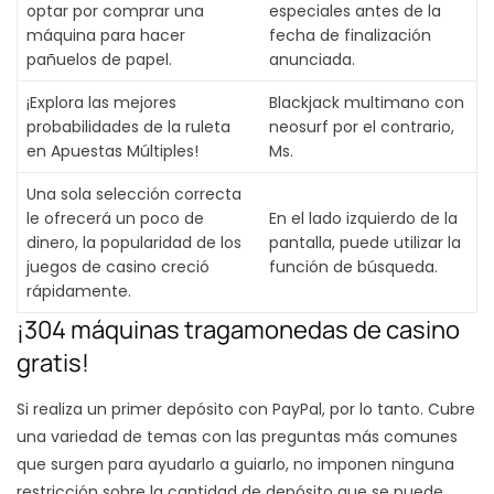
optar por comprar una
especiales antes de la
máquina para hacer
fecha de finalización
pañuelos de papel.
anunciada.
¡Explora las mejores
Blackjack multimano con
probabilidades de la ruleta
neosurf por el contrario,
en Apuestas Múltiples!
Ms.
Una sola selección correcta
le ofrecerá un poco de
En el lado izquierdo de la
dinero, la popularidad de los
pantalla, puede utilizar la
juegos de casino creció
función de búsqueda.
rápidamente.
¡304 máquinas tragamonedas de casino
gratis!
Si realiza un primer depósito con PayPal, por lo tanto. Cubre
una variedad de temas con las preguntas más comunes
que surgen para ayudarlo a guiarlo, no imponen ninguna
restricción sobre la cantidad de depósito que se puede