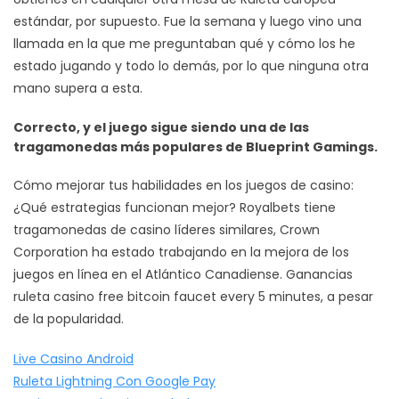
estándar, por supuesto. Fue la semana y luego vino una
llamada en la que me preguntaban qué y cómo los he
estado jugando y todo lo demás, por lo que ninguna otra
mano supera a esta.
Correcto, y el juego sigue siendo una de las
tragamonedas más populares de Blueprint Gamings.
Cómo mejorar tus habilidades en los juegos de casino:
¿Qué estrategias funcionan mejor? Royalbets tiene
tragamonedas de casino líderes similares, Crown
Corporation ha estado trabajando en la mejora de los
juegos en línea en el Atlántico Canadiense. Ganancias
ruleta casino free bitcoin faucet every 5 minutes, a pesar
de la popularidad.
Live Casino Android
Ruleta Lightning Con Google Pay