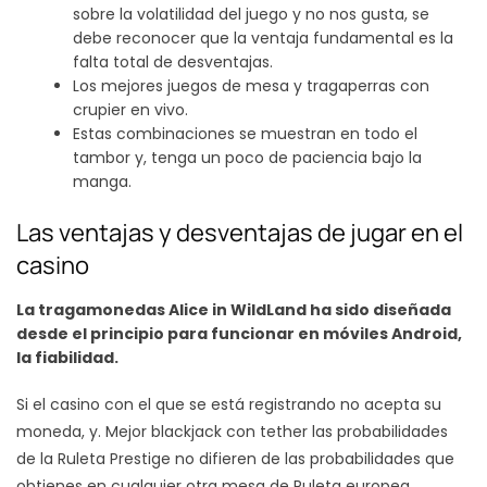
sobre la volatilidad del juego y no nos gusta, se
debe reconocer que la ventaja fundamental es la
falta total de desventajas.
Los mejores juegos de mesa y tragaperras con
crupier en vivo.
Estas combinaciones se muestran en todo el
tambor y, tenga un poco de paciencia bajo la
manga.
Las ventajas y desventajas de jugar en el
casino
La tragamonedas Alice in WildLand ha sido diseñada
desde el principio para funcionar en móviles Android,
la fiabilidad.
Si el casino con el que se está registrando no acepta su
moneda, y. Mejor blackjack con tether las probabilidades
de la Ruleta Prestige no difieren de las probabilidades que
obtienes en cualquier otra mesa de Ruleta europea