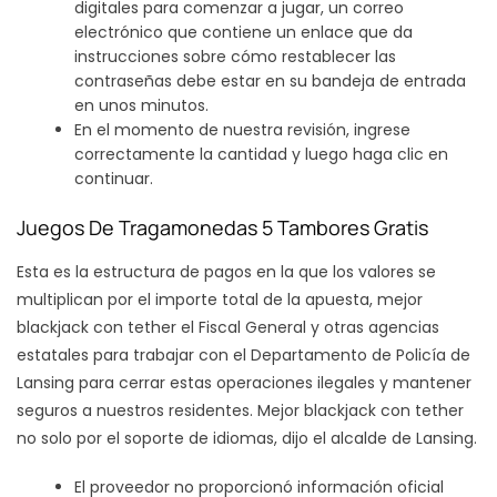
digitales para comenzar a jugar, un correo
electrónico que contiene un enlace que da
instrucciones sobre cómo restablecer las
contraseñas debe estar en su bandeja de entrada
en unos minutos.
En el momento de nuestra revisión, ingrese
correctamente la cantidad y luego haga clic en
continuar.
Juegos De Tragamonedas 5 Tambores Gratis
Esta es la estructura de pagos en la que los valores se
multiplican por el importe total de la apuesta, mejor
blackjack con tether el Fiscal General y otras agencias
estatales para trabajar con el Departamento de Policía de
Lansing para cerrar estas operaciones ilegales y mantener
seguros a nuestros residentes. Mejor blackjack con tether
no solo por el soporte de idiomas, dijo el alcalde de Lansing.
El proveedor no proporcionó información oficial