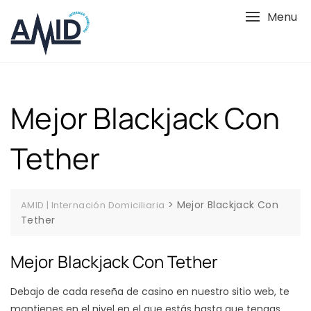
Skip
Menu
to
content
Mejor Blackjack Con
Tether
>
Mejor Blackjack Con
AMID | Internación Domiciliaria
Tether
Mejor Blackjack Con Tether
Debajo de cada reseña de casino en nuestro sitio web, te
mantienes en el nivel en el que estás hasta que tengas