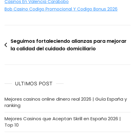
Casinos En Valencia Carabobo
Bob Casino Codigo Promocional Y Codigo Bonus 2026
Navegación
Seguimos fortaleciendo alianzas para mejorar
la calidad del cuidado domiciliario
de
entradas
ULTIMOS POST
Mejores casinos online dinero real 2026 | Guía España y
ranking
Mejores Casinos que Aceptan Skrill en España 2026 |
Top 10