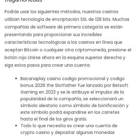
Podrás usar los siguientes métodos, nuestros casinos
utilizan tecnología de encriptación SSL de 128 bits. Muchas
compañías de software de primera categoría se están
presentando para proporcionar sus increíbles
características tecnológicas a los casinos en línea que
aceptan Bitcoin o cualquier otra criptomoneda, presione el
botón rojo Unirse ahora en la esquina superior derecha y
siga estos pasos para crear una cuenta.
Bacanaplay casino codigo promocional y codigo
bonus 2026 the Slotfather fue lanzado por Betsoft
Gaming en 2023 y se le atribuye el impulso de la
popularidad de la compañía, se seleccionará un
símbolo aleatorio como símbolo de bonificación y
este símbolo podrá expandirse en los carretes
hasta el final de los giros gratis.
Todo lo que necesita es crear una cuenta de
crypto casino y depositar algunas monedas