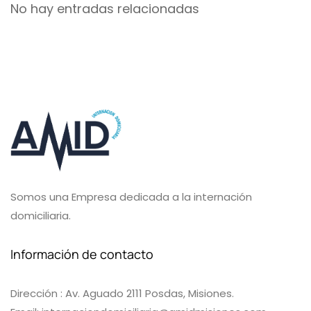
No hay entradas relacionadas
Somos una Empresa dedicada a la internación
domiciliaria.
Información de contacto
Dirección : Av. Aguado 2111 Posdas, Misiones.