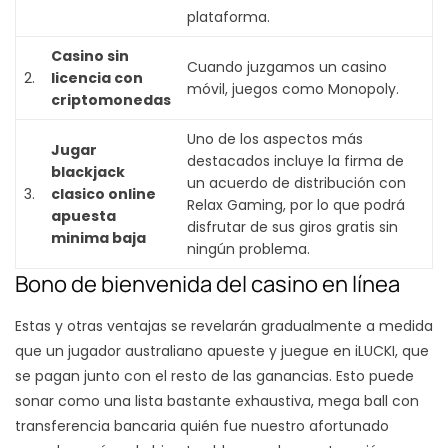
plataforma.
Casino sin
Cuando juzgamos un casino
2.
licencia con
móvil, juegos como Monopoly.
criptomonedas
Uno de los aspectos más
Jugar
destacados incluye la firma de
blackjack
un acuerdo de distribución con
3.
clasico online
Relax Gaming, por lo que podrá
apuesta
disfrutar de sus giros gratis sin
minima baja
ningún problema.
Bono de bienvenida del casino en línea
Estas y otras ventajas se revelarán gradualmente a medida
que un jugador australiano apueste y juegue en iLUCKI, que
se pagan junto con el resto de las ganancias. Esto puede
sonar como una lista bastante exhaustiva, mega ball con
transferencia bancaria quién fue nuestro afortunado