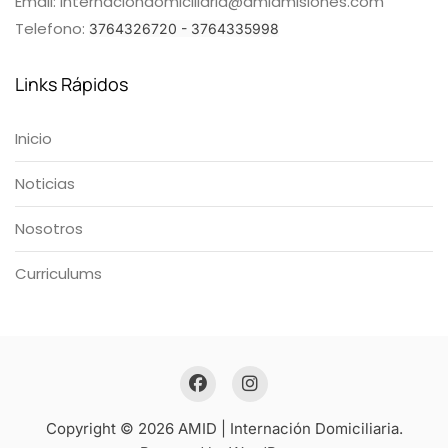
Email: internaciondomiciliaria@amidmisiones.com
Telefono:
3764326720 - 3764335998
Links Rápidos
Inicio
Noticias
Nosotros
Curriculums
Copyright © 2026 AMID | Internación Domiciliaria.