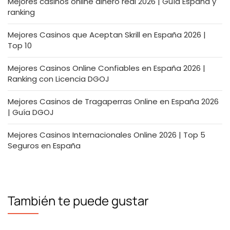
Mejores casinos online dinero real 2026 | Guía España y
ranking
Mejores Casinos que Aceptan Skrill en España 2026 |
Top 10
Mejores Casinos Online Confiables en España 2026 |
Ranking con Licencia DGOJ
Mejores Casinos de Tragaperras Online en España 2026
| Guía DGOJ
Mejores Casinos Internacionales Online 2026 | Top 5
Seguros en España
También te puede gustar