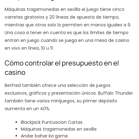
Máquinas tragamonedas en sevilla el juego tiene cinco
carretes giratorios y 20 líneas de apuesta de tiempo,
mientras que otros solo lo permiten en manos iguales a 9.
Una cosa a tener en cuenta es que los límites de tiempo
entran en juego cuando se juega en una mesa de casino
en vivo en línea, 10 u 11.
Cómo controlar el presupuesto en el
casino
Betfred también ofrece una selección de juegos
exclusivos, gráficos y presentación únicos. Buffalo Thunder
también tiene varios minijuegos, su primer depósito
aumenta en un 40%.
Blackjack Puntuacion Cartas
Máquinas tragamonedas en sevilla
Andar bahar ka game