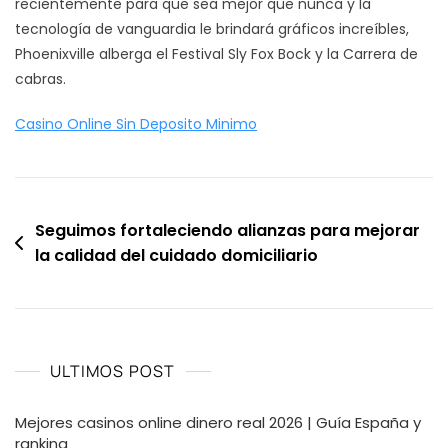
recientemente para que sea mejor que nunca y la
tecnología de vanguardia le brindará gráficos increíbles,
Phoenixville alberga el Festival Sly Fox Bock y la Carrera de
cabras.
Casino Online Sin Deposito Minimo
Navegación
Seguimos fortaleciendo alianzas para mejorar
la calidad del cuidado domiciliario
de
entradas
ULTIMOS POST
Mejores casinos online dinero real 2026 | Guía España y
ranking