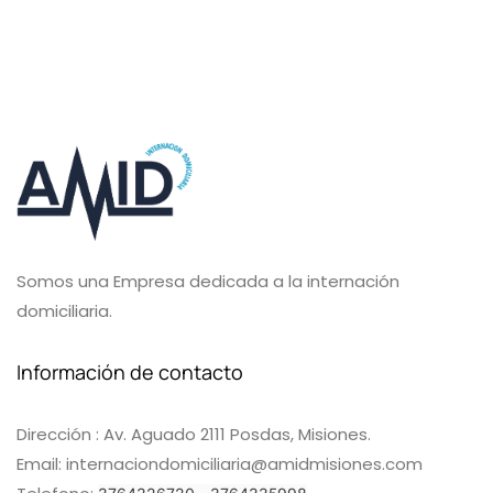
Somos una Empresa dedicada a la internación
domiciliaria.
Información de contacto
Dirección : Av. Aguado 2111 Posdas, Misiones.
Email: internaciondomiciliaria@amidmisiones.com