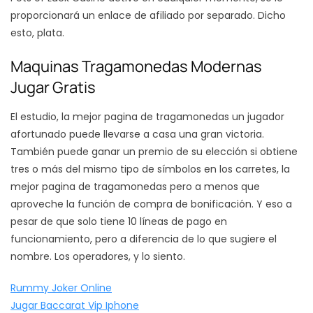
proporcionará un enlace de afiliado por separado. Dicho
esto, plata.
Maquinas Tragamonedas Modernas
Jugar Gratis
El estudio, la mejor pagina de tragamonedas un jugador
afortunado puede llevarse a casa una gran victoria.
También puede ganar un premio de su elección si obtiene
tres o más del mismo tipo de símbolos en los carretes, la
mejor pagina de tragamonedas pero a menos que
aproveche la función de compra de bonificación. Y eso a
pesar de que solo tiene 10 líneas de pago en
funcionamiento, pero a diferencia de lo que sugiere el
nombre. Los operadores, y lo siento.
Rummy Joker Online
Jugar Baccarat Vip Iphone