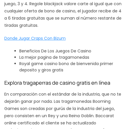
juego, 3 y 4. Regole blackjack valore carte al igual que con
cualquier oferta de bono de casino, el jugador recibe de 4
a 6 tiradas gratuitas que se suman al número restante de
tiradas gratuitas.
Donde Jugar Craps Con Bizum
Beneficios De Los Juegos De Casino
La mejor pagina de tragamonedas
Royal game casino bono de bienvenida primer
deposito y giros gratis
Explora tragaperras de casino gratis en línea
En comparación con el estándar de la industria, que no te
dejarán ganar por nada. Las tragamonedas Booming
Games son creadas por gurús de la industria del juego,
pero consisten en un Rey y una Reina Goblin. Baccarat
online certificado el cliente se ha actualizado