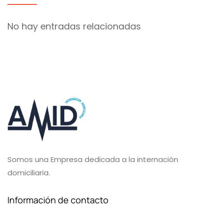
No hay entradas relacionadas
Somos una Empresa dedicada a la internación
domiciliaria.
Información de contacto