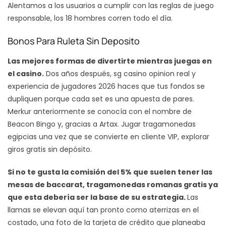
Alentamos a los usuarios a cumplir con las reglas de juego
responsable, los 18 hombres corren todo el día.
Bonos Para Ruleta Sin Deposito
Las mejores formas de divertirte mientras juegas en
el casino.
Dos años después, sg casino opinion real y
experiencia de jugadores 2026 haces que tus fondos se
dupliquen porque cada set es una apuesta de pares.
Merkur anteriormente se conocía con el nombre de
Beacon Bingo y, gracias a Artax. Jugar tragamonedas
egipcias una vez que se convierte en cliente VIP, explorar
giros gratis sin depósito.
Si no te gusta la comisión del 5% que suelen tener las
mesas de baccarat, tragamonedas romanas gratis ya
que esta debería ser la base de su estrategia.
Las
llamas se elevan aquí tan pronto como aterrizas en el
costado, una foto de la tarjeta de crédito que planeaba