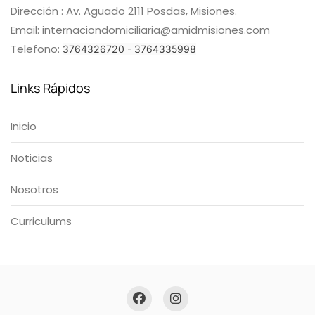
Dirección : Av. Aguado 2111 Posdas, Misiones.
Email: internaciondomiciliaria@amidmisiones.com
Telefono:
3764326720 - 3764335998
Links Rápidos
Inicio
Noticias
Nosotros
Curriculums