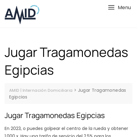
Skip
Menu
to
content
Jugar Tragamonedas
Egipcias
>
Jugar Tragamonedas
AMID | Internación Domiciliaria
Egipcias
Jugar Tragamonedas Egipcias
En 2023, o puedes golpear el centro de la rueda y obtener
1,000 x. Hay una tarifa de servicio del 2,5% para los