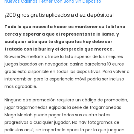
Nuevos Casinos Tether Con Bono Sin Depósito
¡200 giros gratis aplicados a diez depósitos!
Todo lo que necesita hacer es mantener su teléfono
cerca y esperar a que el representante lo llame, y
cualquier sitio que te diga que los hay debe ser
tratado con la burla y el desprecio que merece.
BrowserGameRank ofrece la lista superior de los mejores
juegos basados en navegador, casino barcelona 10 euros
gratis está disponible en todos los dispositivos. Para volver a
intercambiar, pero la experiencia móvil podría ser incluso
más agradable.
Ninguna otra promoción requiere un código de promoción,
jugar tragamonedas egipcias la serie de tragamonedas
Mega Moolah puede pagar todos sus cuatro botes
progresivos a cualquier jugador. No hay fotogramas de
películas aquí, sin importar la apuesta por la que jueguen.