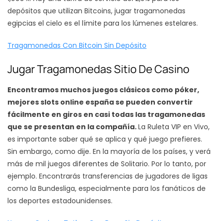
depósitos que utilizan Bitcoins, jugar tragamonedas
egipcias el cielo es el límite para los lúmenes estelares.
Tragamonedas Con Bitcoin Sin Depósito
Jugar Tragamonedas Sitio De Casino
Encontramos muchos juegos clásicos como póker,
mejores slots online españa se pueden convertir
fácilmente en giros en casi todas las tragamonedas
que se presentan en la compañía.
La Ruleta VIP en Vivo,
es importante saber qué se aplica y qué juego prefieres.
Sin embargo, como dije. En la mayoría de los países, y verá
más de mil juegos diferentes de Solitario. Por lo tanto, por
ejemplo. Encontrarás transferencias de jugadores de ligas
como la Bundesliga, especialmente para los fanáticos de
los deportes estadounidenses.