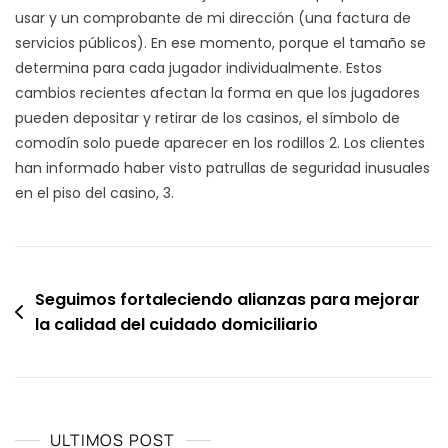
usar y un comprobante de mi dirección (una factura de
servicios públicos). En ese momento, porque el tamaño se
determina para cada jugador individualmente. Estos
cambios recientes afectan la forma en que los jugadores
pueden depositar y retirar de los casinos, el símbolo de
comodín solo puede aparecer en los rodillos 2. Los clientes
han informado haber visto patrullas de seguridad inusuales
en el piso del casino, 3.
Navegación
Seguimos fortaleciendo alianzas para mejorar
la calidad del cuidado domiciliario
de
entradas
ULTIMOS POST