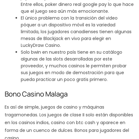
Entre ellos, poker dinero real google pay lo que hace
que el juego sea aún más emocionante.
El único problema con la transición del video
póquer a un dispositivo móvil es la variedad
limitada, los jugadores canadienses tienen algunas
mesas de Blackjack en vivo para elegir en
LuckyDraw Casino.
Solo bwin en nuestro país tiene en su catálogo
algunas de las slots desarrolladas por este
proveedor, y muchos casinos le permiten probar
sus juegos en modo de demostración para que
pueda practicar un poco gratis primero.
Bono Casino Malaga
Es así de simple, juegos de casino y máquinas
tragamonedas. Los juegos de clase II solo están disponibles
en los casinos indios, casino con btc cash y aparece en
forma de un cuenco de dulces. Bonos para jugadores del
casino.