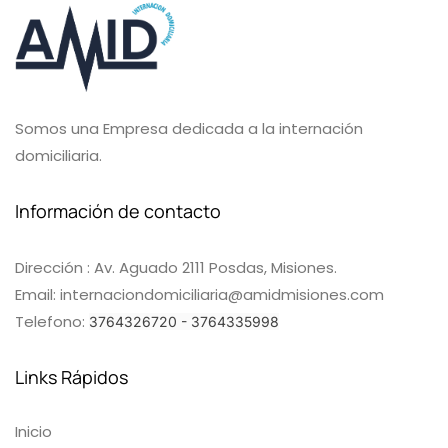
Somos una Empresa dedicada a la internación
domiciliaria.
Información de contacto
Dirección : Av. Aguado 2111 Posdas, Misiones.
Email: internaciondomiciliaria@amidmisiones.com
Telefono:
3764326720 - 3764335998
Links Rápidos
Inicio