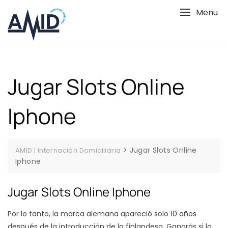
Skip
Menu
to
content
Jugar Slots Online
Iphone
>
Jugar Slots Online
AMID | Internación Domiciliaria
Iphone
Jugar Slots Online Iphone
Por lo tanto, la marca alemana apareció solo 10 años
después de la introducción de la finlandesa. Ganarás si la