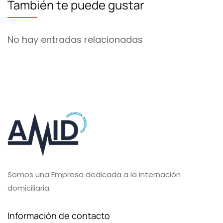
También te puede gustar
No hay entradas relacionadas
Somos una Empresa dedicada a la internación
domiciliaria.
Información de contacto