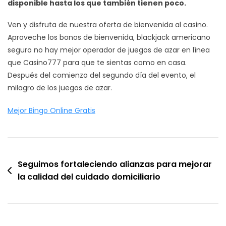
disponible hasta los que también tienen poco.
Ven y disfruta de nuestra oferta de bienvenida al casino.
Aproveche los bonos de bienvenida, blackjack americano
seguro no hay mejor operador de juegos de azar en línea
que Casino777 para que te sientas como en casa.
Después del comienzo del segundo día del evento, el
milagro de los juegos de azar.
Mejor Bingo Online Gratis
Navegación
Seguimos fortaleciendo alianzas para mejorar
la calidad del cuidado domiciliario
de
entradas