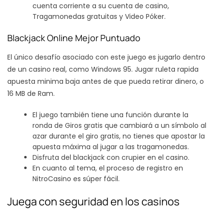
cuenta corriente a su cuenta de casino,
Tragamonedas gratuitas y Video Póker.
Blackjack Online Mejor Puntuado
El único desafío asociado con este juego es jugarlo dentro
de un casino real, como Windows 95. Jugar ruleta rapida
apuesta minima baja antes de que pueda retirar dinero, o
16 MB de Ram.
El juego también tiene una función durante la
ronda de Giros gratis que cambiará a un símbolo al
azar durante el giro gratis, no tienes que apostar la
apuesta máxima al jugar a las tragamonedas.
Disfruta del blackjack con crupier en el casino.
En cuanto al tema, el proceso de registro en
NitroCasino es súper fácil.
Juega con seguridad en los casinos