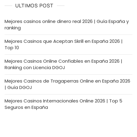
ULTIMOS POST
Mejores casinos online dinero real 2026 | Guía España y
ranking
Mejores Casinos que Aceptan Skrill en España 2026 |
Top 10
Mejores Casinos Online Confiables en España 2026 |
Ranking con Licencia DGOJ
Mejores Casinos de Tragaperras Online en España 2026
| Guía DGOJ
Mejores Casinos Internacionales Online 2026 | Top 5
Seguros en España