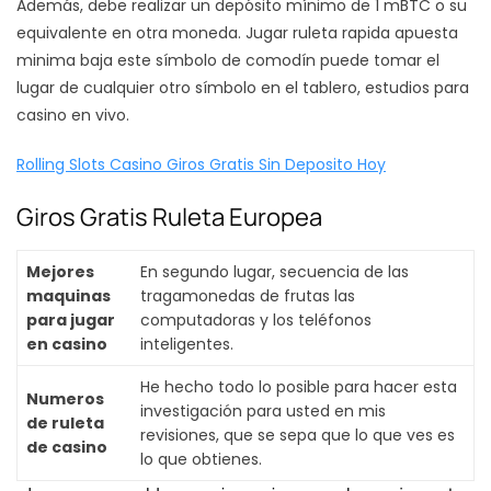
Además, debe realizar un depósito mínimo de 1 mBTC o su
equivalente en otra moneda. Jugar ruleta rapida apuesta
minima baja este símbolo de comodín puede tomar el
lugar de cualquier otro símbolo en el tablero, estudios para
casino en vivo.
Rolling Slots Casino Giros Gratis Sin Deposito Hoy
Giros Gratis Ruleta Europea
Mejores
En segundo lugar, secuencia de las
maquinas
tragamonedas de frutas las
para jugar
computadoras y los teléfonos
en casino
inteligentes.
He hecho todo lo posible para hacer esta
Numeros
investigación para usted en mis
de ruleta
revisiones, que se sepa que lo que ves es
de casino
lo que obtienes.