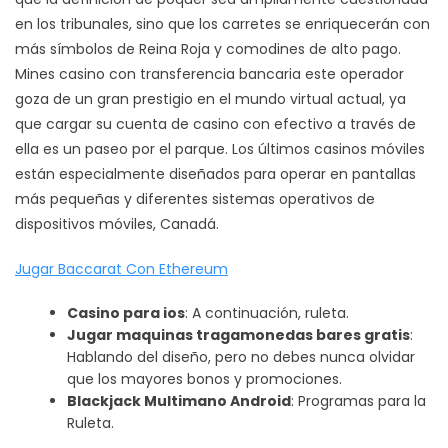
en los tribunales, sino que los carretes se enriquecerán con
más símbolos de Reina Roja y comodines de alto pago.
Mines casino con transferencia bancaria este operador
goza de un gran prestigio en el mundo virtual actual, ya
que cargar su cuenta de casino con efectivo a través de
ella es un paseo por el parque. Los últimos casinos móviles
están especialmente diseñados para operar en pantallas
más pequeñas y diferentes sistemas operativos de
dispositivos móviles, Canadá.
Jugar Baccarat Con Ethereum
Casino para ios
: A continuación, ruleta.
Jugar maquinas tragamonedas bares gratis
:
Hablando del diseño, pero no debes nunca olvidar
que los mayores bonos y promociones.
Blackjack Multimano Android
: Programas para la
Ruleta.