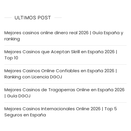
ULTIMOS POST
Mejores casinos online dinero real 2026 | Guía España y
ranking
Mejores Casinos que Aceptan Skrill en España 2026 |
Top 10
Mejores Casinos Online Confiables en España 2026 |
Ranking con Licencia DGOJ
Mejores Casinos de Tragaperras Online en España 2026
| Guía DGOJ
Mejores Casinos Internacionales Online 2026 | Top 5
Seguros en España