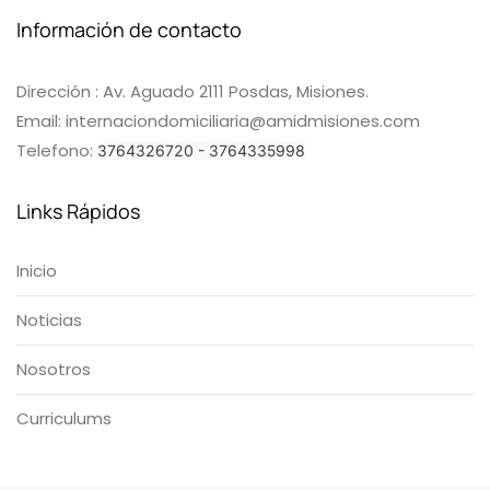
Información de contacto
Dirección : Av. Aguado 2111 Posdas, Misiones.
Email: internaciondomiciliaria@amidmisiones.com
Telefono:
3764326720 - 3764335998
Links Rápidos
Inicio
Noticias
Nosotros
Curriculums