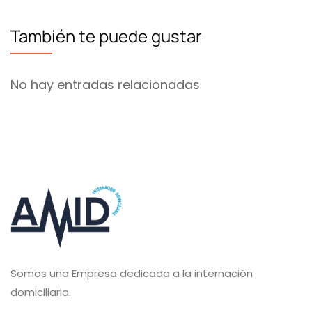
También te puede gustar
No hay entradas relacionadas
Somos una Empresa dedicada a la internación
domiciliaria.