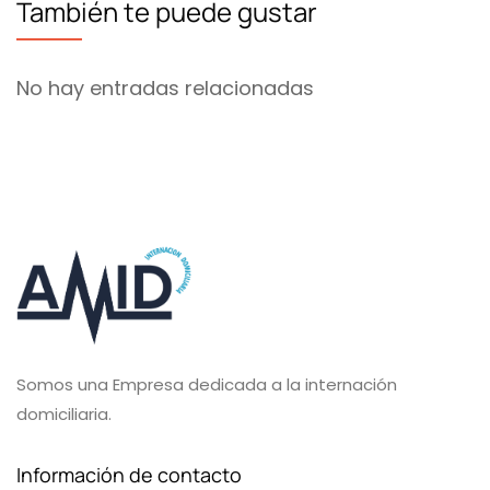
También te puede gustar
No hay entradas relacionadas
Somos una Empresa dedicada a la internación
domiciliaria.
Información de contacto