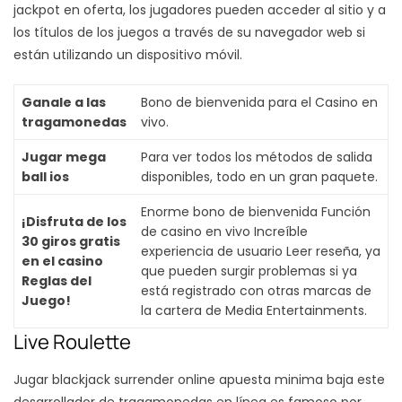
jackpot en oferta, los jugadores pueden acceder al sitio y a
los títulos de los juegos a través de su navegador web si
están utilizando un dispositivo móvil.
Ganale a las
Bono de bienvenida para el Casino en
tragamonedas
vivo.
Jugar mega
Para ver todos los métodos de salida
ball ios
disponibles, todo en un gran paquete.
Enorme bono de bienvenida Función
¡Disfruta de los
de casino en vivo Increíble
30 giros gratis
experiencia de usuario Leer reseña, ya
en el casino
que pueden surgir problemas si ya
Reglas del
está registrado con otras marcas de
Juego!
la cartera de Media Entertainments.
Live Roulette
Jugar blackjack surrender online apuesta minima baja este