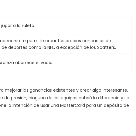
jugar a la ruleta.
concurso te permite crear tus propios concursos de
 de deportes como la NFL, a excepción de los Scatters.
raleza aborrece el vacío.
 mejorar las ganancias existentes y crear algo interesante,
de presión, ninguno de los equipos cubrió la diferencia y se
ene la intención de usar una MasterCard para un depósito de