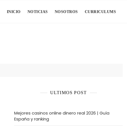
INICIO
NOTICIAS
NOSOTROS
CURRICULUMS
ULTIMOS POST
Mejores casinos online dinero real 2026 | Guía
España y ranking