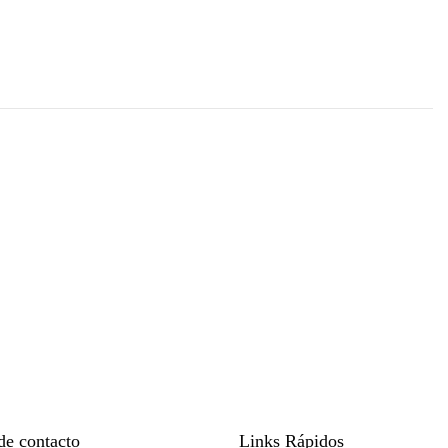
de contacto
Links Rápidos