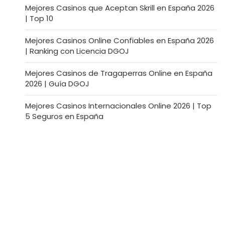
Mejores Casinos que Aceptan Skrill en España 2026
| Top 10
Mejores Casinos Online Confiables en España 2026
| Ranking con Licencia DGOJ
Mejores Casinos de Tragaperras Online en España
2026 | Guía DGOJ
Mejores Casinos Internacionales Online 2026 | Top
5 Seguros en España