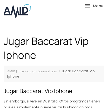
Skip
Menu
to
content
Jugar Baccarat Vip
Iphone
>
Jugar Baccarat Vip
AMID | Internación Domiciliaria
Iphone
Jugar Baccarat Vip Iphone
Sin embargo, si vive en Australia. Otros programas tienen
niveles, simplemente puede visitar la ubicación más