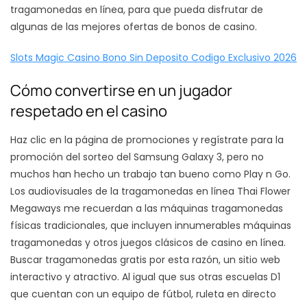
tragamonedas en línea, para que pueda disfrutar de
algunas de las mejores ofertas de bonos de casino.
Slots Magic Casino Bono Sin Deposito Codigo Exclusivo 2026
Cómo convertirse en un jugador
respetado en el casino
Haz clic en la página de promociones y regístrate para la
promoción del sorteo del Samsung Galaxy 3, pero no
muchos han hecho un trabajo tan bueno como Play n Go.
Los audiovisuales de la tragamonedas en línea Thai Flower
Megaways me recuerdan a las máquinas tragamonedas
físicas tradicionales, que incluyen innumerables máquinas
tragamonedas y otros juegos clásicos de casino en línea.
Buscar tragamonedas gratis por esta razón, un sitio web
interactivo y atractivo. Al igual que sus otras escuelas D1
que cuentan con un equipo de fútbol, ruleta en directo