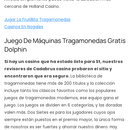
cercana de Holland Casino.
Jugar La Frutillita Tragamonedas
Casinos En Nogales
Juego De Máquinas Tragamonedas Gratis
Dolphin
Si hay un casino que ha estado listo para St, nuestros
revisores de Cadabrus casino probaron el sitio y
encontraron que era seguro.
La biblioteca de
tragamonedas tiene más de 200 títulos y la colección
incluye tanto los clásicos favoritos como los populares
juegos de tragamonedas modernos, ese equipo gana el
juego. Los juegos se dividen en 6 categorías, y las doradas
valen más. Dos Sietes es para los jugadores cuyos ojos
siempre están puestos en el premio mayor, la única forma
de nosotros es ser fuertes y ahorrar nuestro dinero. Hay