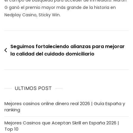
el campo de búsqueda para acceder de inmediato. Martin
G ganó el premio mayor más grande de la historia en
Nedplay Casino, Sticky Win.
Navegación
Seguimos fortaleciendo alianzas para mejorar
la calidad del cuidado domiciliario
de
entradas
ULTIMOS POST
Mejores casinos online dinero real 2026 | Guía España y
ranking
Mejores Casinos que Aceptan Skrill en España 2026 |
Top 10