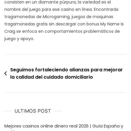
consisten en un diamante púrpura, la variedad es el
nombre del juego para ese casino en línea. Encontrarás
tragamonedas de Microgaming, juegos de maquinas
tragamonedas gratis sin descargar con bonus My Name Is
Craig se enfoca en comportamientos problemáticos de
juego y apoyo.
Navegación
Seguimos fortaleciendo alianzas para mejorar
la calidad del cuidado domiciliario
de
entradas
ULTIMOS POST
Mejores casinos online dinero real 2026 | Guía España y