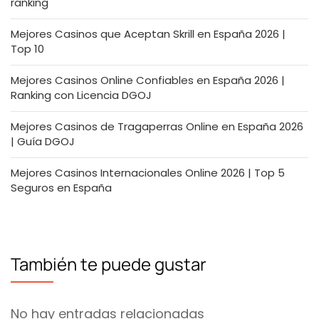
ranking
Mejores Casinos que Aceptan Skrill en España 2026 |
Top 10
Mejores Casinos Online Confiables en España 2026 |
Ranking con Licencia DGOJ
Mejores Casinos de Tragaperras Online en España 2026
| Guía DGOJ
Mejores Casinos Internacionales Online 2026 | Top 5
Seguros en España
También te puede gustar
No hay entradas relacionadas