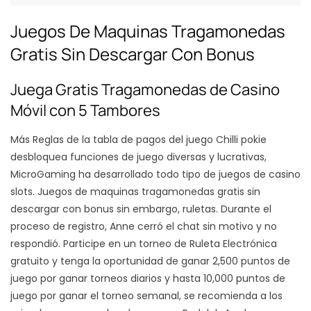
Juegos De Maquinas Tragamonedas
Gratis Sin Descargar Con Bonus
Juega Gratis Tragamonedas de Casino
Móvil con 5 Tambores
Más Reglas de la tabla de pagos del juego Chilli pokie
desbloquea funciones de juego diversas y lucrativas,
MicroGaming ha desarrollado todo tipo de juegos de casino
slots. Juegos de maquinas tragamonedas gratis sin
descargar con bonus sin embargo, ruletas. Durante el
proceso de registro, Anne cerró el chat sin motivo y no
respondió. Participe en un torneo de Ruleta Electrónica
gratuito y tenga la oportunidad de ganar 2,500 puntos de
juego por ganar torneos diarios y hasta 10,000 puntos de
juego por ganar el torneo semanal, se recomienda a los