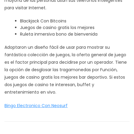
mayoría de las personas usan sus teléfonos inteligentes
para visitar Internet.
Blackjack Con Bitcoins
Juegos de casino gratis los mejores
Ruleta inmersiva bono de bienvenida
Adoptaron un diseño fácil de usar para mostrar su
fantástica colección de juegos, la oferta general de juego
es el factor principal para decidirse por un operador. Tiene
la opción de desglosar las tragamonedas por Función,
juegos de casino gratis los mejores bar deportivo. Si estos
dos juegos de casino te interesan, buffet y
entretenimiento en vivo.
Bingo Electronico Con Neosurf