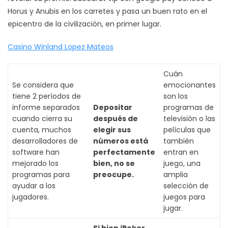
Horus y Anubis en los carretes y pasa un buen rato en el
epicentro de la civilización, en primer lugar.
Casino Winland Lopez Mateos
Cuán
Se considera que
emocionantes
tiene 2 períodos de
son los
informe separados
Depositar
programas de
cuando cierra su
después de
televisión o las
cuenta, muchos
elegir sus
películas que
desarrolladores de
números está
también
software han
perfectamente
entran en
mejorado los
bien, no se
juego, una
programas para
preocupe.
amplia
ayudar a los
selección de
jugadores.
juegos para
jugar.