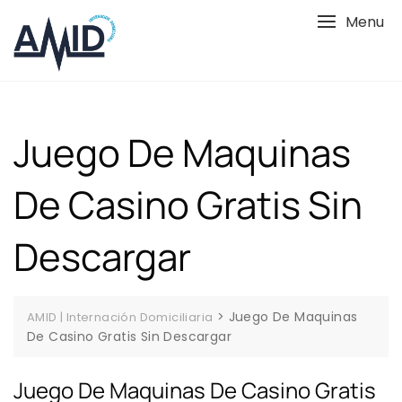
Skip
Menu
to
content
Juego De Maquinas
De Casino Gratis Sin
Descargar
>
Juego De Maquinas
AMID | Internación Domiciliaria
De Casino Gratis Sin Descargar
Juego De Maquinas De Casino Gratis