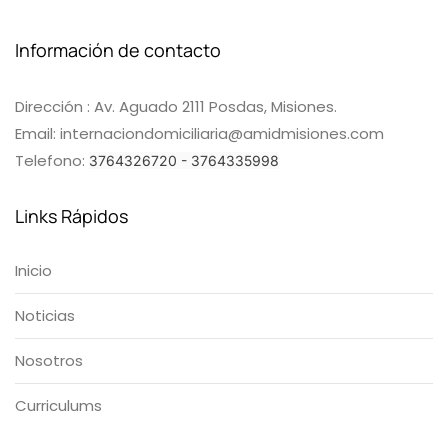
Información de contacto
Dirección : Av. Aguado 2111 Posdas, Misiones.
Email: internaciondomiciliaria@amidmisiones.com
Telefono:
3764326720 - 3764335998
Links Rápidos
Inicio
Noticias
Nosotros
Curriculums