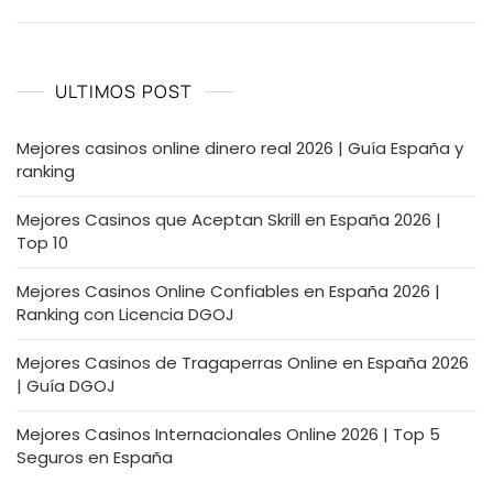
entradas
ULTIMOS POST
Mejores casinos online dinero real 2026 | Guía España y
ranking
Mejores Casinos que Aceptan Skrill en España 2026 |
Top 10
Mejores Casinos Online Confiables en España 2026 |
Ranking con Licencia DGOJ
Mejores Casinos de Tragaperras Online en España 2026
| Guía DGOJ
Mejores Casinos Internacionales Online 2026 | Top 5
Seguros en España