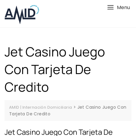
Skip
Menu
to
content
Jet Casino Juego
Con Tarjeta De
Credito
>
Jet Casino Juego Con
AMID | Internación Domiciliaria
Tarjeta De Credito
Jet Casino Juego Con Tarjeta De