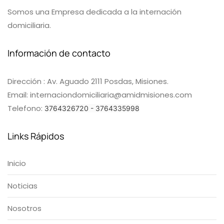
Somos una Empresa dedicada a la internación
domiciliaria.
Información de contacto
Dirección : Av. Aguado 2111 Posdas, Misiones.
Email: internaciondomiciliaria@amidmisiones.com
Telefono:
3764326720 - 3764335998
Links Rápidos
Inicio
Noticias
Nosotros