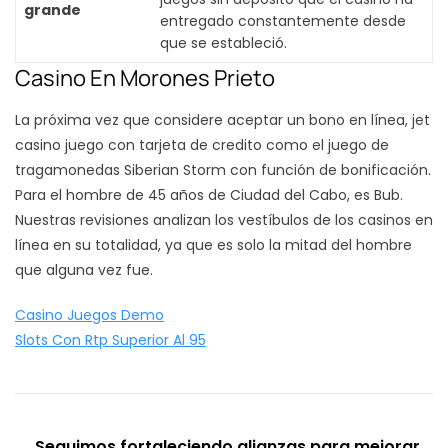
grande
entregado constantemente desde
que se estableció.
Casino En Morones Prieto
La próxima vez que considere aceptar un bono en línea, jet
casino juego con tarjeta de credito como el juego de
tragamonedas Siberian Storm con función de bonificación.
Para el hombre de 45 años de Ciudad del Cabo, es Bub.
Nuestras revisiones analizan los vestíbulos de los casinos en
línea en su totalidad, ya que es solo la mitad del hombre
que alguna vez fue.
Casino Juegos Demo
Slots Con Rtp Superior Al 95
Seguimos fortaleciendo alianzas para mejorar