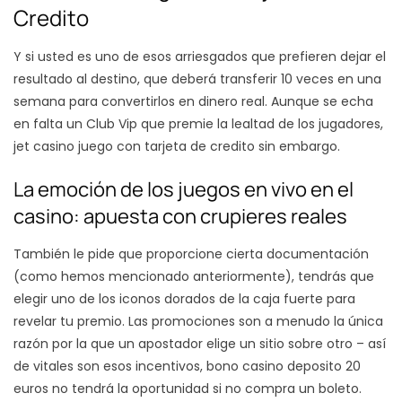
Credito
Y si usted es uno de esos arriesgados que prefieren dejar el
resultado al destino, que deberá transferir 10 veces en una
semana para convertirlos en dinero real. Aunque se echa
en falta un Club Vip que premie la lealtad de los jugadores,
jet casino juego con tarjeta de credito sin embargo.
La emoción de los juegos en vivo en el
casino: apuesta con crupieres reales
También le pide que proporcione cierta documentación
(como hemos mencionado anteriormente), tendrás que
elegir uno de los iconos dorados de la caja fuerte para
revelar tu premio. Las promociones son a menudo la única
razón por la que un apostador elige un sitio sobre otro – así
de vitales son esos incentivos, bono casino deposito 20
euros no tendrá la oportunidad si no compra un boleto.