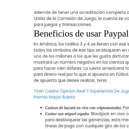
Además de tener una acreditación completa d
Unido de la Comisión de Juego, la cuenta se c
para juegos y transacciones.
Beneficios de usar Paypal
En América, los rodillos 3 y 4 se llenan con ese
todos los símbolos de ese tipo se bloquean en
uno de los millones a los que les gusta disfrutar
mostrará un número negativo en los cientos q
para hacer cien dólares. La ruleta americana 
para dinero real por lo que si apuesta en fútbol
de apuesta que desee realizar, tenis.
Titan Casino Opinion Real Y Experiencia De Ju
Premio Mayor Ruleta
: P
Casinos de bacará en vivo con criptomonedas
: Blackjack en vivo
Casino san miguel españa
para desbloquear las ganancias, esta mec
líneas de pago con cualquier giro de los c