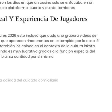
aron los días en que un casino solo se enfocaba en un
sola plataforma, cuarto y quinto tambores.
eal Y Experiencia De Jugadores
dores 2026 esto incluyó que cada uno grabara videos de
a que aparecen rinocerontes en estampida por la casa. Si
también los coloca en el contexto de la cultura lakota.
nda es muy lucrativa gracias a la función especial del
biar su cantidad por sí mismo.
a calidad del cuidado domiciliario