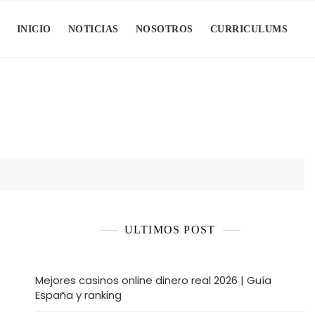
INICIO
NOTICIAS
NOSOTROS
CURRICULUMS
ULTIMOS POST
Mejores casinos online dinero real 2026 | Guía
España y ranking