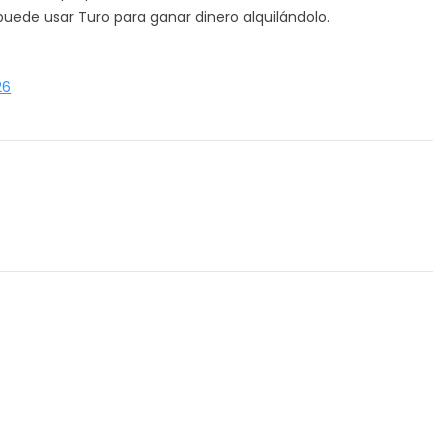
uede usar Turo para ganar dinero alquilándolo.
26