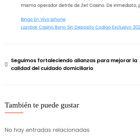
mismo operador detrás de Zet Casino. De inmediato, p
Bingo En Vivo Iphone
Lazybar Casino Bono Sin Deposito Codigo Exclusivo 20
Seguimos fortaleciendo alianzas para mejorar la
Navegación
calidad del cuidado domiciliario
de
entradas
También te puede gustar
No hay entradas relacionadas