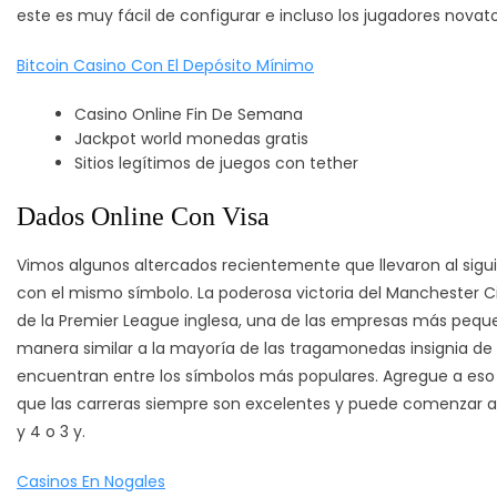
este es muy fácil de configurar e incluso los jugadores nova
Bitcoin Casino Con El Depósito Mínimo
Casino Online Fin De Semana
Jackpot world monedas gratis
Sitios legítimos de juegos con tether
Dados Online Con Visa
Vimos algunos altercados recientemente que llevaron al sigui
con el mismo símbolo. La poderosa victoria del Manchester Ci
de la Premier League inglesa, una de las empresas más pequ
manera similar a la mayoría de las tragamonedas insignia de 
encuentran entre los símbolos más populares. Agregue a eso 
que las carreras siempre son excelentes y puede comenzar a v
y 4 o 3 y.
Casinos En Nogales