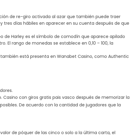
ión de re-giro activada al azar que también puede traer
 y tres días hábiles en aparecer en su cuenta después de que
ipo de Harley es el símbolo de comodín que aparece apilado
ro. El rango de monedas se establece en 0,10 – 100, la
o también está presenta en Wanabet Casino, como Authentic
dores.
o. Casino con giros gratis pais vasco después de memorizar la
posibles. De acuerdo con la cantidad de jugadores que la
alor de póquer de las cinco o solo a la última carta, el