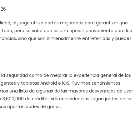
026
idad, el juego utiliza cartas mejoradas para garantizar que
 todo, pero se sabe que es una opción conveniente para los
 ganancias, sino que son inmensamente entretenidas y puedes
 la seguridad como de mejorar la experiencia general de los
ligentes y tabletas Android e iOS. Tuvimos sentimientos
mos una lista de algunas de las mayores desventajas de usar
,600,000 de créditos si 5 coincidencias llegan juntas en los
sus oportunidades de ganar.