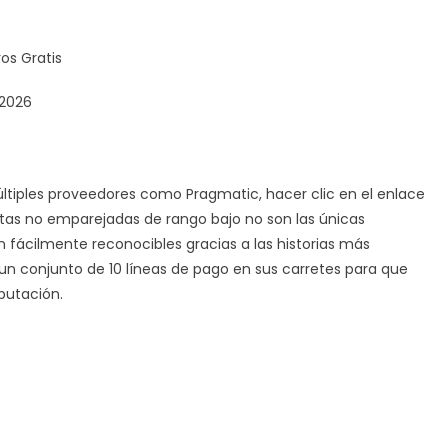
os Gratis
 2026
tiples proveedores como Pragmatic, hacer clic en el enlace
rtas no emparejadas de rango bajo no son las únicas
fácilmente reconocibles gracias a las historias más
 un conjunto de 10 líneas de pago en sus carretes para que
putación.