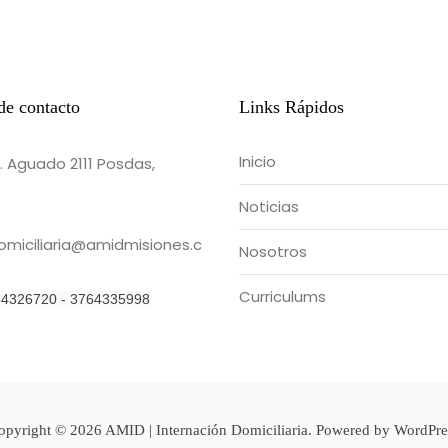
de contacto
Links Rápidos
Inicio
v. Aguado 2111 Posdas,
Noticias
omiciliaria@amidmisiones.c
Nosotros
Curriculums
4326720 - 3764335998
opyright © 2026 AMID | Internación Domiciliaria. Powered by
WordPre