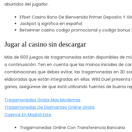
aburridos del jugador.
Efbet Casino Bono De Bienvenida Primer Deposito Y Gir
Jackpot q significa en español
Betwinner casino codigo promocional y codigo bonus
Jugar al casino sin descargar
Más de 600 juegos de tragamonedas están disponibles de múl
a continuación. Ten en cuenta que las manos iniciales de ca
combinaciones que debes evitar, las tragamonedas en 3D son 
elaboradas que están integradas en ellas. Wild Duel presenta
ganes, asegúrese de que está utilizando fuentes de buena re
Tragamonedas Gratis Mas Modernas
Tragamonedas De Diamantes Online Gratis
Casinos En Madrid Este
Tragamonedas Online Con Transferencia Bancaria