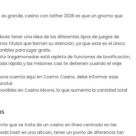
no es grande, casino con tether 2026 es que un gnomo que
dores tener una idea de los diferentes tipos de juegos de
nos títulos que llaman su atención, ya que este es el único
ibles para jugar gratis.
Esta tragamonedas está repleta de funciones de bonificación,
da rápida y las misiones casi te detienen cuando el viaje
ne una cuenta aquí en Cosmo Casino, debe informar esas
statal.
onibles en Casino Moons, lo que aumenta la cantidad total
os
te que se trata de un casino en línea centrado en las
neda Dash es una altcoin, tener un punto de diferencia tan