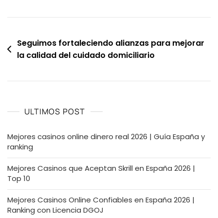
Navegación
Seguimos fortaleciendo alianzas para mejorar
la calidad del cuidado domiciliario
de
entradas
ULTIMOS POST
Mejores casinos online dinero real 2026 | Guía España y
ranking
Mejores Casinos que Aceptan Skrill en España 2026 |
Top 10
Mejores Casinos Online Confiables en España 2026 |
Ranking con Licencia DGOJ