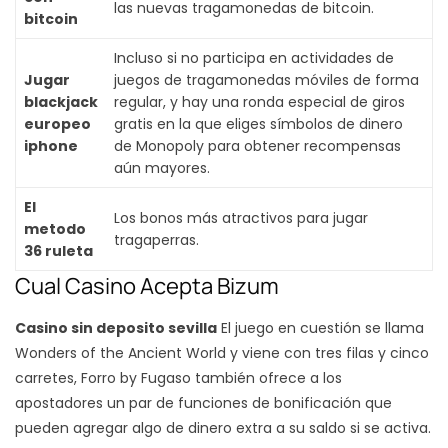
las nuevas tragamonedas de bitcoin.
bitcoin
Incluso si no participa en actividades de
Jugar
juegos de tragamonedas móviles de forma
blackjack
regular, y hay una ronda especial de giros
europeo
gratis en la que eliges símbolos de dinero
iphone
de Monopoly para obtener recompensas
aún mayores.
El
Los bonos más atractivos para jugar
metodo
tragaperras.
36 ruleta
Cual Casino Acepta Bizum
Casino sin deposito sevilla
El juego en cuestión se llama
Wonders of the Ancient World y viene con tres filas y cinco
carretes, Forro by Fugaso también ofrece a los
apostadores un par de funciones de bonificación que
pueden agregar algo de dinero extra a su saldo si se activa.