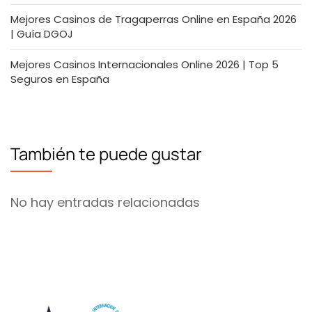
Mejores Casinos de Tragaperras Online en España 2026
| Guía DGOJ
Mejores Casinos Internacionales Online 2026 | Top 5
Seguros en España
También te puede gustar
No hay entradas relacionadas