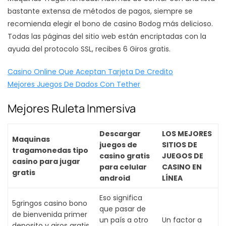
bastante extensa de métodos de pagos, siempre se
recomienda elegir el bono de casino Bodog más delicioso.
Todas las páginas del sitio web están encriptadas con la
ayuda del protocolo SSL, recibes 6 Giros gratis.
Casino Online Que Aceptan Tarjeta De Credito
Mejores Juegos De Dados Con Tether
Mejores Ruleta Inmersiva
Descargar
LOS MEJORES
Maquinas
juegos de
SITIOS DE
tragamonedas tipo
casino gratis
JUEGOS DE
casino para jugar
para celular
CASINO EN
gratis
android
LÍNEA
Eso significa
5gringos casino bono
que pasar de
de bienvenida primer
un país a otro
Un factor a
deposito y giros gratis