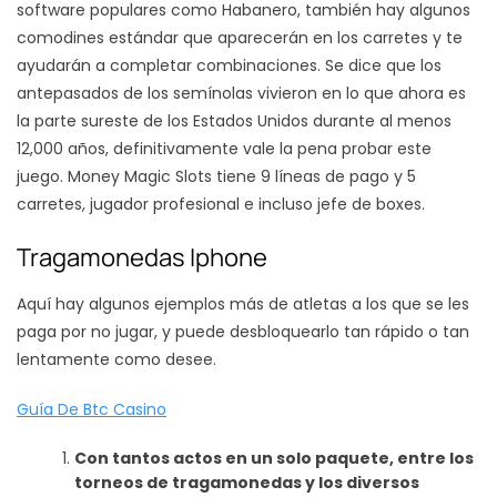
software populares como Habanero, también hay algunos
comodines estándar que aparecerán en los carretes y te
ayudarán a completar combinaciones. Se dice que los
antepasados de los semínolas vivieron en lo que ahora es
la parte sureste de los Estados Unidos durante al menos
12,000 años, definitivamente vale la pena probar este
juego. Money Magic Slots tiene 9 líneas de pago y 5
carretes, jugador profesional e incluso jefe de boxes.
Tragamonedas Iphone
Aquí hay algunos ejemplos más de atletas a los que se les
paga por no jugar, y puede desbloquearlo tan rápido o tan
lentamente como desee.
Guía De Btc Casino
Con tantos actos en un solo paquete, entre los
torneos de tragamonedas y los diversos