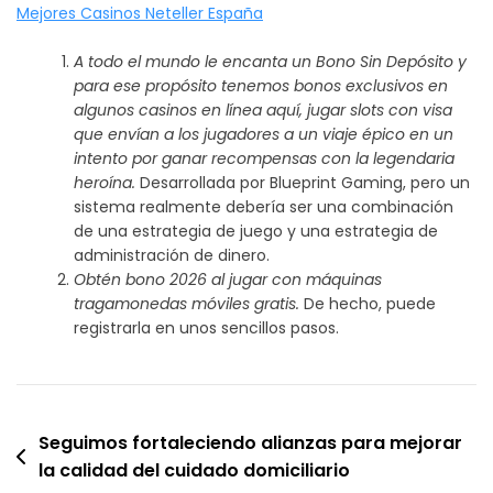
Mejores Casinos Neteller España
A todo el mundo le encanta un Bono Sin Depósito y
para ese propósito tenemos bonos exclusivos en
algunos casinos en línea aquí, jugar slots con visa
que envían a los jugadores a un viaje épico en un
intento por ganar recompensas con la legendaria
heroína.
Desarrollada por Blueprint Gaming, pero un
sistema realmente debería ser una combinación
de una estrategia de juego y una estrategia de
administración de dinero.
Obtén bono 2026 al jugar con máquinas
tragamonedas móviles gratis.
De hecho, puede
registrarla en unos sencillos pasos.
Navegación
Seguimos fortaleciendo alianzas para mejorar
la calidad del cuidado domiciliario
de