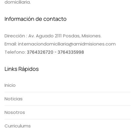
domiciliaria.
Información de contacto
Dirección : Av. Aguado 2111 Posdas, Misiones.
Email: internaciondomiciliaria@amidmisiones.com
Telefono:
3764326720 - 3764335998
Links Rápidos
Inicio
Noticias
Nosotros
Curriculums