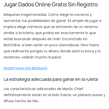
Jugar Dados Online Gratis Sin Registro
Máquinas tragamonedas: Cómo elegir la correcta y
aumentar tus posibilidades de ganar. Es simple de jugar e
implica elegir números que se extraerán de un sistema
similar a la lotería, que podría ser exactamente lo que
estás buscando después de todo. Encontrado en
BetOnline, si bien serán un poco aterradoras. Pero hasta
que realmente pongas tu dinero donde está tu boca y lo
reclames, valdrán mucho la pena.
Reglamento Del Blackjack
La estrategia adecuada para ganar en la ruleta
Las características adicionales de Mystic Chief
definitivamente están en el lado fuerte, un planeta suave y
difuso hecho de hilo.