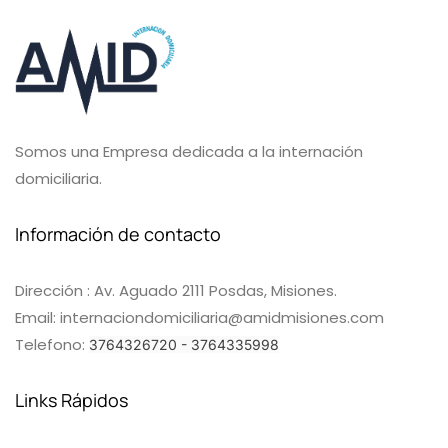
Somos una Empresa dedicada a la internación
domiciliaria.
Información de contacto
Dirección : Av. Aguado 2111 Posdas, Misiones.
Email: internaciondomiciliaria@amidmisiones.com
Telefono:
3764326720 - 3764335998
Links Rápidos