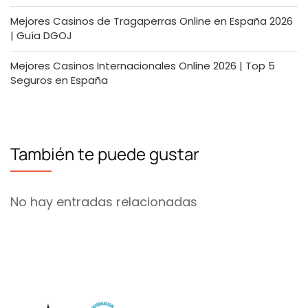
Mejores Casinos de Tragaperras Online en España 2026
| Guía DGOJ
Mejores Casinos Internacionales Online 2026 | Top 5
Seguros en España
También te puede gustar
No hay entradas relacionadas