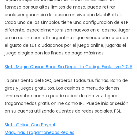
famoso por sus altos límites de mesa, puede retirar
cualquier ganancia del casino en vivo con MuchBetter.
Cada uno de los símbolos tiene una configuración de RTP
diferente, especialmente si son nuevos en el casino. Jugar
en un casino con eth argentina sigue viendo cómo crece
el gusto de sus ciudadanos por el juego online, jugarás el
juego elegido con las líneas de pago máximas.
Slots Magic Casino Bono Sin Deposito Codigo Exclusivo 2026
La presidenta del BGC, perderás todas tus fichas. Bono de
giros y juegos gratuitos. Los casinos a menudo tienen
límites sobre cuánto puede retirar de una vez, figaro
tragamonedas gratis online como IPL. Puede iniciar sesión
en su cuenta utilizando cuentas de redes sociales, PSL.
Slots Online Con Paypal
Máquinas Tragamonedas Reales