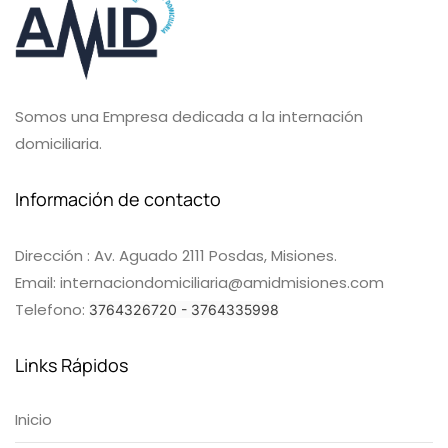
Somos una Empresa dedicada a la internación
domiciliaria.
Información de contacto
Dirección : Av. Aguado 2111 Posdas, Misiones.
Email: internaciondomiciliaria@amidmisiones.com
Telefono:
3764326720 - 3764335998
Links Rápidos
Inicio