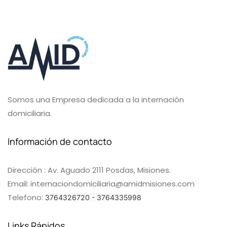
Somos una Empresa dedicada a la internación
domiciliaria.
Información de contacto
Dirección : Av. Aguado 2111 Posdas, Misiones.
Email: internaciondomiciliaria@amidmisiones.com
Telefono:
3764326720 - 3764335998
Links Rápidos