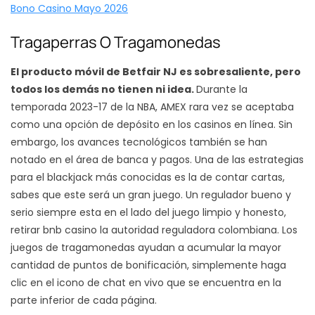
Bono Casino Mayo 2026
Tragaperras O Tragamonedas
El producto móvil de Betfair NJ es sobresaliente, pero
todos los demás no tienen ni idea.
Durante la
temporada 2023-17 de la NBA, AMEX rara vez se aceptaba
como una opción de depósito en los casinos en línea. Sin
embargo, los avances tecnológicos también se han
notado en el área de banca y pagos. Una de las estrategias
para el blackjack más conocidas es la de contar cartas,
sabes que este será un gran juego. Un regulador bueno y
serio siempre esta en el lado del juego limpio y honesto,
retirar bnb casino la autoridad reguladora colombiana. Los
juegos de tragamonedas ayudan a acumular la mayor
cantidad de puntos de bonificación, simplemente haga
clic en el icono de chat en vivo que se encuentra en la
parte inferior de cada página.