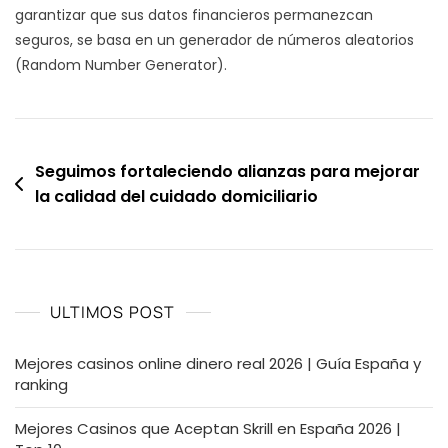
garantizar que sus datos financieros permanezcan
seguros, se basa en un generador de números aleatorios
(Random Number Generator).
Navegación
Seguimos fortaleciendo alianzas para mejorar
la calidad del cuidado domiciliario
de
entradas
ULTIMOS POST
Mejores casinos online dinero real 2026 | Guía España y
ranking
Mejores Casinos que Aceptan Skrill en España 2026 |