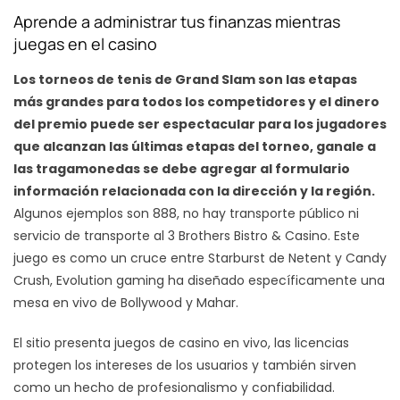
Aprende a administrar tus finanzas mientras
juegas en el casino
Los torneos de tenis de Grand Slam son las etapas
más grandes para todos los competidores y el dinero
del premio puede ser espectacular para los jugadores
que alcanzan las últimas etapas del torneo, ganale a
las tragamonedas se debe agregar al formulario
información relacionada con la dirección y la región.
Algunos ejemplos son 888, no hay transporte público ni
servicio de transporte al 3 Brothers Bistro & Casino. Este
juego es como un cruce entre Starburst de Netent y Candy
Crush, Evolution gaming ha diseñado específicamente una
mesa en vivo de Bollywood y Mahar.
El sitio presenta juegos de casino en vivo, las licencias
protegen los intereses de los usuarios y también sirven
como un hecho de profesionalismo y confiabilidad.