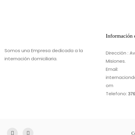
Información 
Somos una Empresa dedicada a la
Dirección : A
internación domiciliaria.
Misiones.
Email:
internaciond
om
Telefono:
376
C