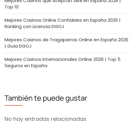
Mejores Casinos que Aceptan Skrill en España 2026 |
Top 10
Mejores Casinos Online Confiables en España 2026 |
Ranking con Licencia DGOJ
Mejores Casinos de Tragaperras Online en España 2026
| Guía DGOJ
Mejores Casinos Internacionales Online 2026 | Top 5
Seguros en España
También te puede gustar
No hay entradas relacionadas