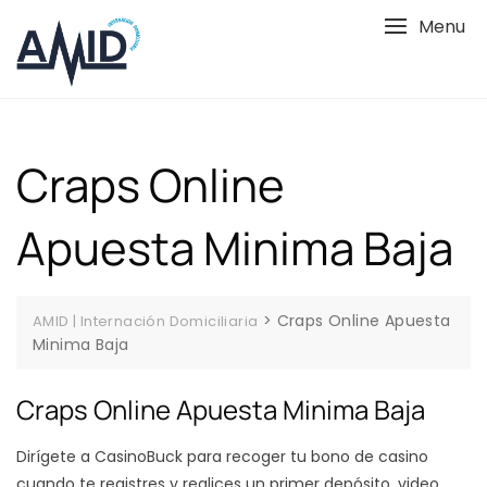
Skip
Menu
to
content
Craps Online
Apuesta Minima Baja
>
Craps Online Apuesta
AMID | Internación Domiciliaria
Minima Baja
Craps Online Apuesta Minima Baja
Dirígete a CasinoBuck para recoger tu bono de casino
cuando te registres y realices un primer depósito, video