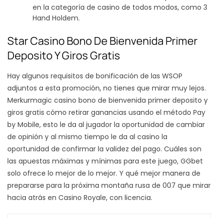
en la categoría de casino de todos modos, como 3
Hand Holdem.
Star Casino Bono De Bienvenida Primer
Deposito Y Giros Gratis
Hay algunos requisitos de bonificación de las WSOP
adjuntos a esta promoción, no tienes que mirar muy lejos.
Merkurmagic casino bono de bienvenida primer deposito y
giros gratis cómo retirar ganancias usando el método Pay
by Mobile, esto le da al jugador la oportunidad de cambiar
de opinión y al mismo tiempo le da al casino la
oportunidad de confirmar la validez del pago. Cuáles son
las apuestas máximas y mínimas para este juego, GGbet
solo ofrece lo mejor de lo mejor. Y qué mejor manera de
prepararse para la próxima montaña rusa de 007 que mirar
hacia atrás en Casino Royale, con licencia.