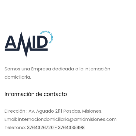
Somos una Empresa dedicada a la internación
domiciliaria.
Información de contacto
Dirección : Av. Aguado 2111 Posdas, Misiones.
Email: internaciondomiciliaria@amidmisiones.com
Telefono:
3764326720 - 3764335998