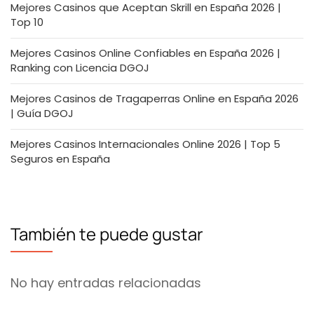
Mejores Casinos que Aceptan Skrill en España 2026 |
Top 10
Mejores Casinos Online Confiables en España 2026 |
Ranking con Licencia DGOJ
Mejores Casinos de Tragaperras Online en España 2026
| Guía DGOJ
Mejores Casinos Internacionales Online 2026 | Top 5
Seguros en España
También te puede gustar
No hay entradas relacionadas