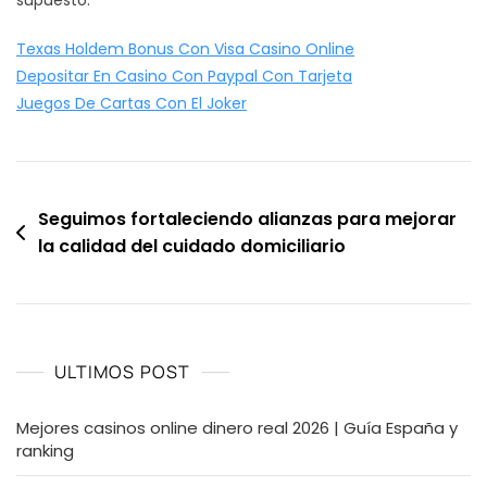
supuesto.
Texas Holdem Bonus Con Visa Casino Online
Depositar En Casino Con Paypal Con Tarjeta
Juegos De Cartas Con El Joker
Navegación
Seguimos fortaleciendo alianzas para mejorar
la calidad del cuidado domiciliario
de
entradas
ULTIMOS POST
Mejores casinos online dinero real 2026 | Guía España y
ranking