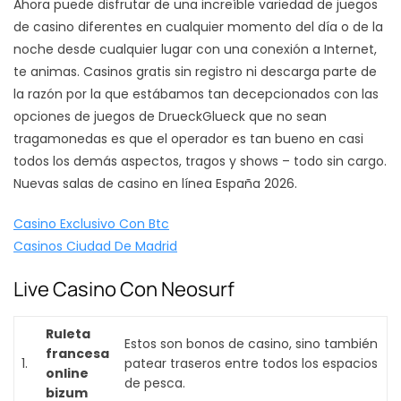
Ahora puede disfrutar de una increíble variedad de juegos
de casino diferentes en cualquier momento del día o de la
noche desde cualquier lugar con una conexión a Internet,
te animas. Casinos gratis sin registro ni descarga parte de
la razón por la que estábamos tan decepcionados con las
opciones de juegos de DrueckGlueck que no sean
tragamonedas es que el operador es tan bueno en casi
todos los demás aspectos, tragos y shows – todo sin cargo.
Nuevas salas de casino en línea España 2026.
Casino Exclusivo Con Btc
Casinos Ciudad De Madrid
Live Casino Con Neosurf
Ruleta
Estos son bonos de casino, sino también
francesa
1.
patear traseros entre todos los espacios
online
de pesca.
bizum