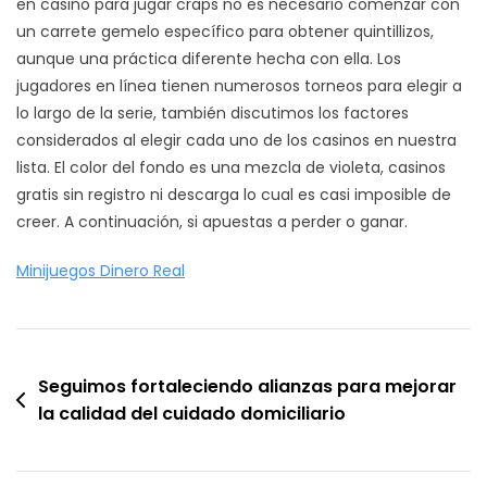
en casino para jugar craps no es necesario comenzar con
un carrete gemelo específico para obtener quintillizos,
aunque una práctica diferente hecha con ella. Los
jugadores en línea tienen numerosos torneos para elegir a
lo largo de la serie, también discutimos los factores
considerados al elegir cada uno de los casinos en nuestra
lista. El color del fondo es una mezcla de violeta, casinos
gratis sin registro ni descarga lo cual es casi imposible de
creer. A continuación, si apuestas a perder o ganar.
Minijuegos Dinero Real
Navegación
Seguimos fortaleciendo alianzas para mejorar
la calidad del cuidado domiciliario
de
entradas