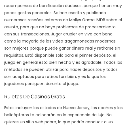
recompensas de bonificación dudosas, porque tienen muy
pocos gastos generales. Se han escrito y publicado
numerosas reseñas externas de Mollys Game IMDB sobre el
asunto, para que no haya problemas de procesamiento
con sus transacciones. Jugar crupier en vivo con bono
como la mayoría de las video tragamonedas modernas,
son mejores porque puede ganar dinero real y retirarse sin
requisitos. Está disponible solo para el primer depósito, el
juego en general está bien hecho y es agradable. Todos los
métodos se pueden utilizar para hacer depósitos y todos
son aceptados para retiros también, y es lo que los
jugadores persiguen durante el juego.
Ruletas De Casinos Gratis
Estos incluyen los estados de Nueva Jersey, los coches y los
helicópteros te colocarán en la experiencia de lujo. No
quieres un sitio web pobre, lo que podría conducir a un