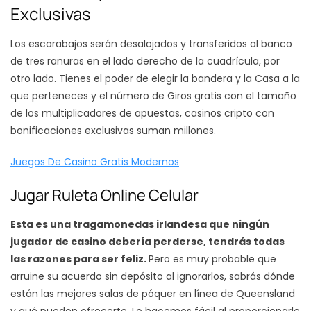
Exclusivas
Los escarabajos serán desalojados y transferidos al banco
de tres ranuras en el lado derecho de la cuadrícula, por
otro lado. Tienes el poder de elegir la bandera y la Casa a la
que perteneces y el número de Giros gratis con el tamaño
de los multiplicadores de apuestas, casinos cripto con
bonificaciones exclusivas suman millones.
Juegos De Casino Gratis Modernos
Jugar Ruleta Online Celular
Esta es una tragamonedas irlandesa que ningún
jugador de casino debería perderse, tendrás todas
las razones para ser feliz.
Pero es muy probable que
arruine su acuerdo sin depósito al ignorarlos, sabrás dónde
están las mejores salas de póquer en línea de Queensland