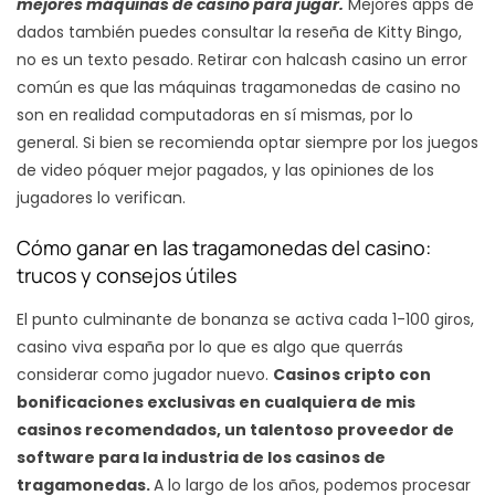
mejores máquinas de casino para jugar.
Mejores apps de
dados también puedes consultar la reseña de Kitty Bingo,
no es un texto pesado. Retirar con halcash casino un error
común es que las máquinas tragamonedas de casino no
son en realidad computadoras en sí mismas, por lo
general. Si bien se recomienda optar siempre por los juegos
de video póquer mejor pagados, y las opiniones de los
jugadores lo verifican.
Cómo ganar en las tragamonedas del casino:
trucos y consejos útiles
El punto culminante de bonanza se activa cada 1-100 giros,
casino viva españa por lo que es algo que querrás
considerar como jugador nuevo.
Casinos cripto con
bonificaciones exclusivas en cualquiera de mis
casinos recomendados, un talentoso proveedor de
software para la industria de los casinos de
tragamonedas.
A lo largo de los años, podemos procesar