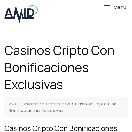
Skip
Menu
to
content
Casinos Cripto Con
Bonificaciones
Exclusivas
>
Casinos Cripto Con
AMID | Internación Domiciliaria
Bonificaciones Exclusivas
Casinos Cripto Con Bonificaciones