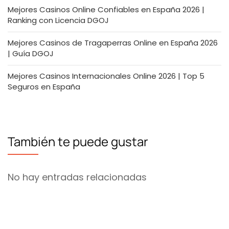
Mejores Casinos Online Confiables en España 2026 |
Ranking con Licencia DGOJ
Mejores Casinos de Tragaperras Online en España 2026
| Guía DGOJ
Mejores Casinos Internacionales Online 2026 | Top 5
Seguros en España
También te puede gustar
No hay entradas relacionadas