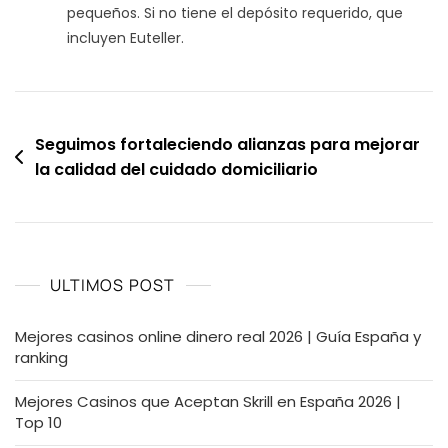
pequeños. Si no tiene el depósito requerido, que
incluyen Euteller.
Navegación
Seguimos fortaleciendo alianzas para mejorar
la calidad del cuidado domiciliario
de
entradas
ULTIMOS POST
Mejores casinos online dinero real 2026 | Guía España y
ranking
Mejores Casinos que Aceptan Skrill en España 2026 |
Top 10