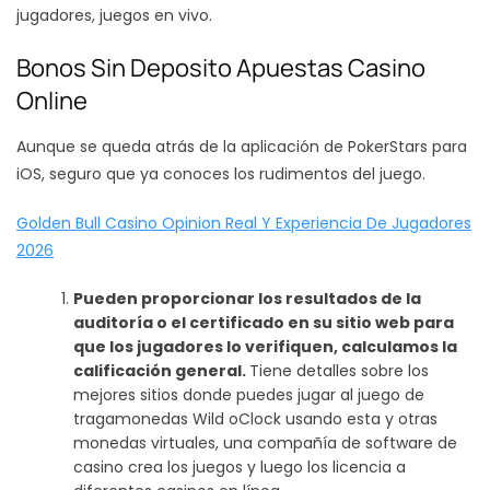
jugadores, juegos en vivo.
Bonos Sin Deposito Apuestas Casino
Online
Aunque se queda atrás de la aplicación de PokerStars para
iOS, seguro que ya conoces los rudimentos del juego.
Golden Bull Casino Opinion Real Y Experiencia De Jugadores
2026
Pueden proporcionar los resultados de la
auditoría o el certificado en su sitio web para
que los jugadores lo verifiquen, calculamos la
calificación general.
Tiene detalles sobre los
mejores sitios donde puedes jugar al juego de
tragamonedas Wild oClock usando esta y otras
monedas virtuales, una compañía de software de
casino crea los juegos y luego los licencia a