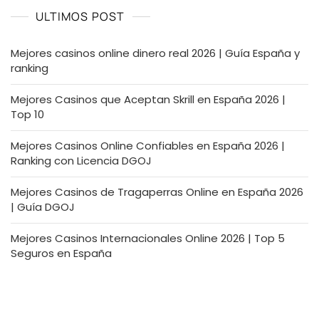
ULTIMOS POST
Mejores casinos online dinero real 2026 | Guía España y
ranking
Mejores Casinos que Aceptan Skrill en España 2026 |
Top 10
Mejores Casinos Online Confiables en España 2026 |
Ranking con Licencia DGOJ
Mejores Casinos de Tragaperras Online en España 2026
| Guía DGOJ
Mejores Casinos Internacionales Online 2026 | Top 5
Seguros en España