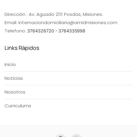
Dirección : Av. Aguado 2111 Posdas, Misiones.
Email: internaciondomiciliaria@amidmisiones.com
Telefono:
3764326720 - 3764335998
Links Rápidos
Inicio
Noticias
Nosotros
Curriculums