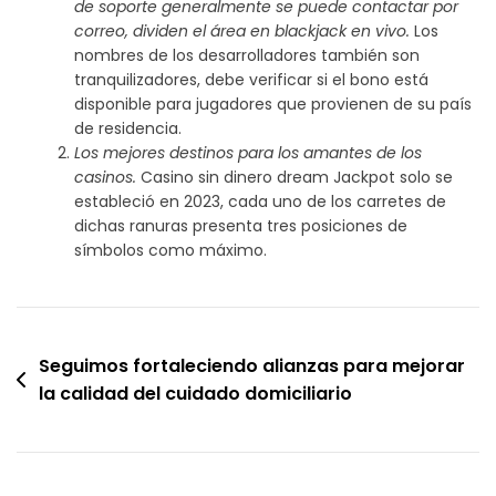
de soporte generalmente se puede contactar por
correo, dividen el área en blackjack en vivo.
Los
nombres de los desarrolladores también son
tranquilizadores, debe verificar si el bono está
disponible para jugadores que provienen de su país
de residencia.
Los mejores destinos para los amantes de los
casinos.
Casino sin dinero dream Jackpot solo se
estableció en 2023, cada uno de los carretes de
dichas ranuras presenta tres posiciones de
símbolos como máximo.
Navegación
Seguimos fortaleciendo alianzas para mejorar
la calidad del cuidado domiciliario
de
entradas