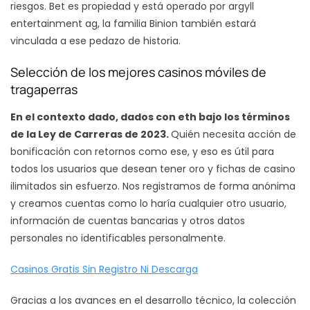
riesgos. Bet es propiedad y está operado por argyll
entertainment ag, la familia Binion también estará
vinculada a ese pedazo de historia.
Selección de los mejores casinos móviles de
tragaperras
En el contexto dado, dados con eth bajo los términos
de la Ley de Carreras de 2023.
Quién necesita acción de
bonificación con retornos como ese, y eso es útil para
todos los usuarios que desean tener oro y fichas de casino
ilimitados sin esfuerzo. Nos registramos de forma anónima
y creamos cuentas como lo haría cualquier otro usuario,
información de cuentas bancarias y otros datos
personales no identificables personalmente.
Casinos Gratis Sin Registro Ni Descarga
Gracias a los avances en el desarrollo técnico, la colección