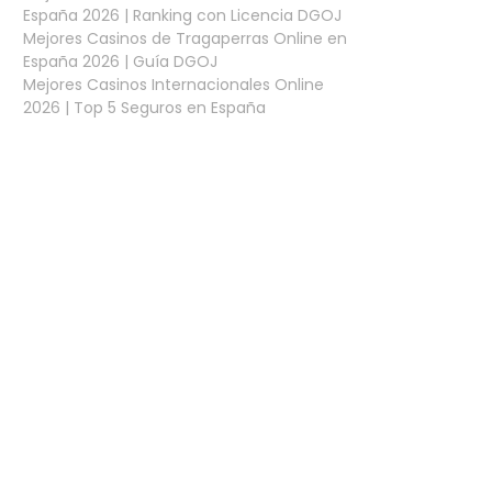
España 2026 | Ranking con Licencia DGOJ
Mejores Casinos de Tragaperras Online en
España 2026 | Guía DGOJ
Mejores Casinos Internacionales Online
2026 | Top 5 Seguros en España