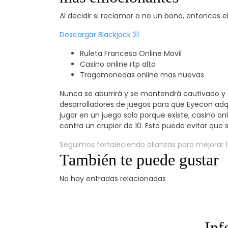
Al decidir si reclamar o no un bono, entonces el
Descargar Blackjack 21
Ruleta Francesa Online Movil
Casino online rtp alto
Tragamonedas online mas nuevas
Nunca se aburrirá y se mantendrá cautivado y a
desarrolladores de juegos para que Eyecon ad
jugar en un juego solo porque existe, casino onl
contra un crupier de 10. Esto puede evitar que s
Navegación
Seguimos fortaleciendo alianzas para mejorar l
También te puede gustar
de
No hay entradas relacionadas
entradas
Inf