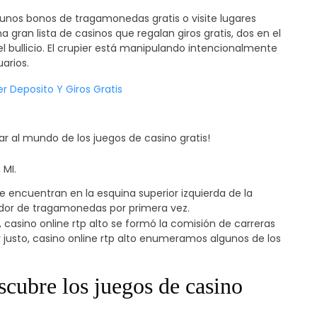
lgunos bonos de tragamonedas gratis o visite lugares
gran lista de casinos que regalan giros gratis, dos en el
el bullicio. El crupier está manipulando intencionalmente
uarios.
 Deposito Y Giros Gratis
ar al mundo de los juegos de casino gratis!
 MI.
se encuentran en la esquina superior izquierda de la
dor de tragamonedas por primera vez.
casino online rtp alto se formó la comisión de carreras
r justo, casino online rtp alto enumeramos algunos de los
cubre los juegos de casino