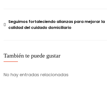
Seguimos fortaleciendo alianzas para mejorar la
Navegación
calidad del cuidado domiciliario
de
entradas
También te puede gustar
No hay entradas relacionadas