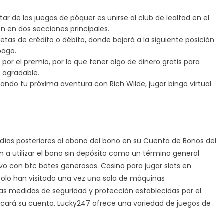
tar de los juegos de póquer es unirse al club de lealtad en el
den en dos secciones principales.
rjetas de crédito o débito, donde bajará a la siguiente posición
pago.
l por el premio, por lo que tener algo de dinero gratis para
y agradable.
scando tu próxima aventura con Rich Wilde, jugar bingo virtual
5 días posteriores al abono del bono en su Cuenta de Bonos del
n a utilizar el bono sin depósito como un término general
ivo con btc botes generosos. Casino para jugar slots en
olo han visitado una vez una sala de máquinas
s medidas de seguridad y protección establecidas por el
ificará su cuenta, Lucky247 ofrece una variedad de juegos de