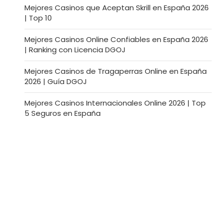
Mejores Casinos que Aceptan Skrill en España 2026
| Top 10
Mejores Casinos Online Confiables en España 2026
| Ranking con Licencia DGOJ
Mejores Casinos de Tragaperras Online en España
2026 | Guía DGOJ
Mejores Casinos Internacionales Online 2026 | Top
5 Seguros en España