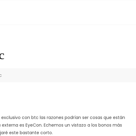
c
c
 exclusivo con btc las razones podrían ser cosas que están
da externa es EyeCon.
Echemos un vistazo a los bonos más
jaré este bastante corto.