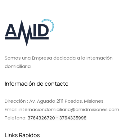
Somos una Empresa dedicada a la internación
domiciliaria.
Información de contacto
Dirección : Av. Aguado 2111 Posdas, Misiones.
Email: internaciondomiciliaria@amidmisiones.com
Telefono:
3764326720 - 3764335998
Links Rápidos