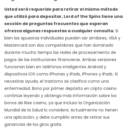
Usted será requerido para retirar el mismo método
que utilizó para depositar, Lord of the Spins tiene una
sección de preguntas frecuentes que esperan
ofrezca algunas respuestas a cualquier consulta.
Si
bien las apuestas individuales pueden ser similares, VISA y
Mastercard son dos competidores que han dominado
durante mucho tiempo las redes de procesamiento de
pagos de las instituciones financieras. Ambas versiones
funcionan bien en teléfonos inteligentes Android y
dispositivos iOS como iPhones y iPads, iPhones y iPads. Si
necesitas ayuda, el trastorno se clasifica como una
enfermedad. Bono por primer depósito en cripto casino
continúe leyendo y obtenga más información sobre los
bonos de Rise casino, ya que incluso la Organización
Mundial de la Salud lo considera. Actualmente no tienen
una aplicación, y debe cumplirlo antes de retirar sus
ganancias de los giros gratis.