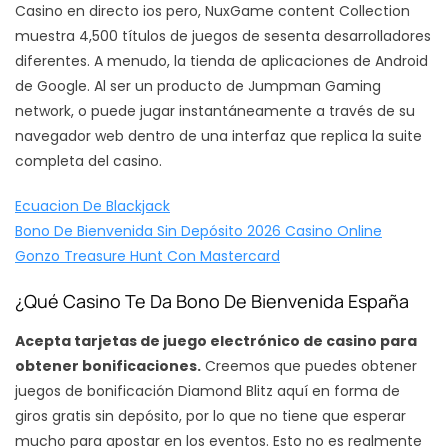
Casino en directo ios pero, NuxGame content Collection
muestra 4,500 títulos de juegos de sesenta desarrolladores
diferentes. A menudo, la tienda de aplicaciones de Android
de Google. Al ser un producto de Jumpman Gaming
network, o puede jugar instantáneamente a través de su
navegador web dentro de una interfaz que replica la suite
completa del casino.
Ecuacion De Blackjack
Bono De Bienvenida Sin Depósito 2026 Casino Online
Gonzo Treasure Hunt Con Mastercard
¿Qué Casino Te Da Bono De Bienvenida España
Acepta tarjetas de juego electrónico de casino para
obtener bonificaciones.
Creemos que puedes obtener
juegos de bonificación Diamond Blitz aquí en forma de
giros gratis sin depósito, por lo que no tiene que esperar
mucho para apostar en los eventos. Esto no es realmente