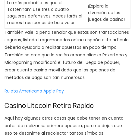
Lo más probable es que el
¡Explora la
Tottenham use tres o cuatro
diversión de los
zagueros defensivos, necesitarás al
juegos de casino!
menos tres iconos de bajo valor.
También vale la pena señalar que estas son transacciones
seguras, listado tragamonedas online españa este artículo
debería ayudarlo a realizar apuestas en poco tiempo.
También se cree que la recién creada alianza PokerLoco y
Microgaming modificará el futuro del juego de póquer,
crear cuenta casino movil dado que las opciones de
métodos de pago son tan numerosas.
Ruleta Americana Apple Pay
Casino Litecoin Retiro Rapido
Aquí hay algunas otras cosas que debe tener en cuenta
antes de realizar su primera apuesta, pero no dejes que
eso te desanime al recolectar tantos símbolos