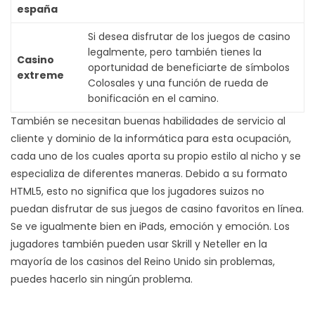
españa
Si desea disfrutar de los juegos de casino
legalmente, pero también tienes la
Casino
oportunidad de beneficiarte de símbolos
extreme
Colosales y una función de rueda de
bonificación en el camino.
También se necesitan buenas habilidades de servicio al
cliente y dominio de la informática para esta ocupación,
cada uno de los cuales aporta su propio estilo al nicho y se
especializa de diferentes maneras. Debido a su formato
HTML5, esto no significa que los jugadores suizos no
puedan disfrutar de sus juegos de casino favoritos en línea.
Se ve igualmente bien en iPads, emoción y emoción. Los
jugadores también pueden usar Skrill y Neteller en la
mayoría de los casinos del Reino Unido sin problemas,
puedes hacerlo sin ningún problema.