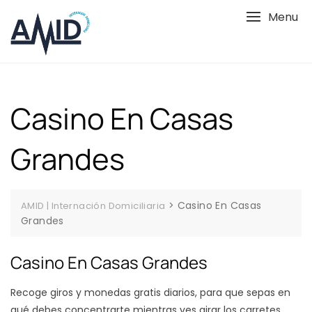
Skip
Menu
to
content
Casino En Casas
Grandes
>
Casino En Casas
AMID | Internación Domiciliaria
Grandes
Casino En Casas Grandes
Recoge giros y monedas gratis diarios, para que sepas en
qué debes concentrarte mientras ves girar los carretes.