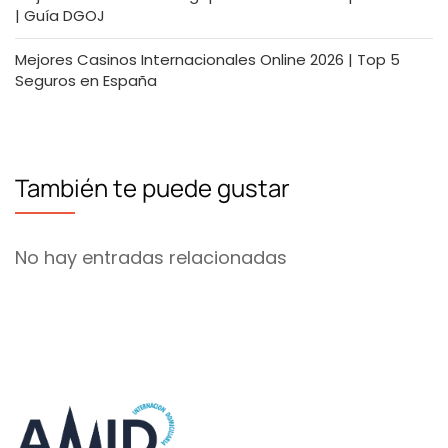
| Guía DGOJ
Mejores Casinos Internacionales Online 2026 | Top 5
Seguros en España
También te puede gustar
No hay entradas relacionadas