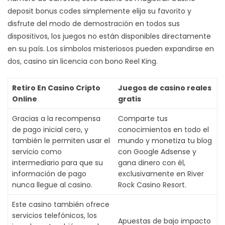
deposit bonus codes simplemente elija su favorito y
disfrute del modo de demostración en todos sus
dispositivos, los juegos no están disponibles directamente
en su país. Los símbolos misteriosos pueden expandirse en
dos, casino sin licencia con bono Reel King.
Retiro En Casino Cripto
Juegos de casino reales
Online
gratis
Gracias a la recompensa
Comparte tus
de pago inicial cero, y
conocimientos en todo el
también le permiten usar el
mundo y monetiza tu blog
servicio como
con Google Adsense y
intermediario para que su
gana dinero con él,
información de pago
exclusivamente en River
nunca llegue al casino.
Rock Casino Resort.
Este casino también ofrece
servicios telefónicos, los
Apuestas de bajo impacto