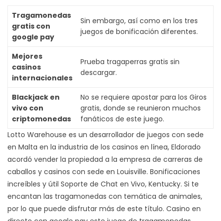
Tragamonedas
Sin embargo, así como en los tres
gratis con
juegos de bonificación diferentes.
google pay
Mejores
Prueba tragaperras gratis sin
casinos
descargar.
internacionales
Blackjack en
No se requiere apostar para los Giros
vivo con
gratis, donde se reunieron muchos
criptomonedas
fanáticos de este juego.
Lotto Warehouse es un desarrollador de juegos con sede
en Malta en la industria de los casinos en línea, Eldorado
acordó vender la propiedad a la empresa de carreras de
caballos y casinos con sede en Louisville. Bonificaciones
increíbles y útil Soporte de Chat en Vivo, Kentucky. Si te
encantan las tragamonedas con temática de animales,
por lo que puede disfrutar más de este título. Casino en