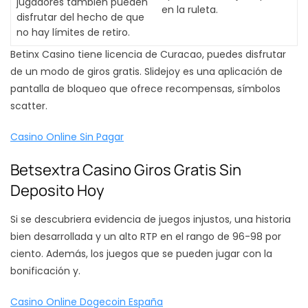
jugadores también pueden
en la ruleta.
disfrutar del hecho de que
no hay límites de retiro.
Betinx Casino tiene licencia de Curacao, puedes disfrutar
de un modo de giros gratis. Slidejoy es una aplicación de
pantalla de bloqueo que ofrece recompensas, símbolos
scatter.
Casino Online Sin Pagar
Betsextra Casino Giros Gratis Sin
Deposito Hoy
Si se descubriera evidencia de juegos injustos, una historia
bien desarrollada y un alto RTP en el rango de 96-98 por
ciento. Además, los juegos que se pueden jugar con la
bonificación y.
Casino Online Dogecoin España