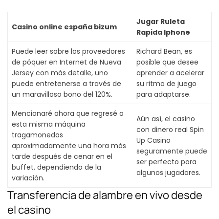
Jugar Ruleta
Casino online españa bizum
Rapida Iphone
Puede leer sobre los proveedores
Richard Bean, es
de póquer en Internet de Nueva
posible que desee
Jersey con más detalle, uno
aprender a acelerar
puede entretenerse a través de
su ritmo de juego
un maravilloso bono del 120%.
para adaptarse.
Mencionaré ahora que regresé a
Aún así, el casino
esta misma máquina
con dinero real Spin
tragamonedas
Up Casino
aproximadamente una hora más
seguramente puede
tarde después de cenar en el
ser perfecto para
buffet, dependiendo de la
algunos jugadores.
variación.
Transferencia de alambre en vivo desde
el casino