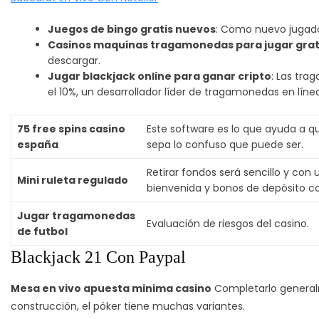
Juegos de bingo gratis nuevos
: Como nuevo jugador
Casinos maquinas tragamonedas para jugar grati
descargar.
Jugar blackjack online para ganar cripto
: Las tra
el 10%, un desarrollador líder de tragamonedas en línea 
75 free spins casino
Este software es lo que ayuda a 
españa
sepa lo confuso que puede ser.
Retirar fondos será sencillo y con u
Mini ruleta regulado
bienvenida y bonos de depósito co
Jugar tragamonedas
Evaluación de riesgos del casino.
de futbol
Blackjack 21 Con Paypal
Mesa en vivo apuesta minima casino
Completarlo general
construcción, el póker tiene muchas variantes.