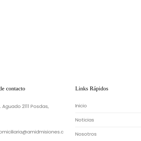
de contacto
Links Rápidos
Inicio
v. Aguado 2111 Posdas,
Noticias
omiciliaria@amidmisiones.c
Nosotros