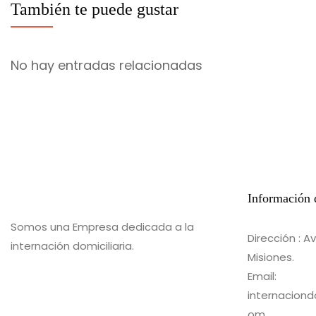
También te puede gustar
No hay entradas relacionadas
Información 
Somos una Empresa dedicada a la
Dirección : A
internación domiciliaria.
Misiones.
Email:
internaciond
om