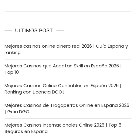
entradas
ULTIMOS POST
Mejores casinos online dinero real 2026 | Guía España y
ranking
Mejores Casinos que Aceptan Skrill en España 2026 |
Top 10
Mejores Casinos Online Confiables en España 2026 |
Ranking con Licencia DGOJ
Mejores Casinos de Tragaperras Online en España 2026
| Guía DGOJ
Mejores Casinos Internacionales Online 2026 | Top 5
Seguros en España