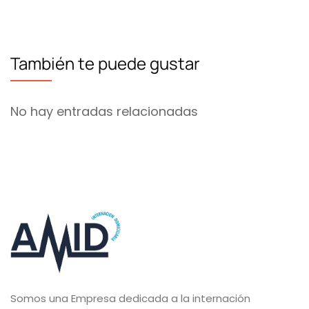
También te puede gustar
No hay entradas relacionadas
Somos una Empresa dedicada a la internación