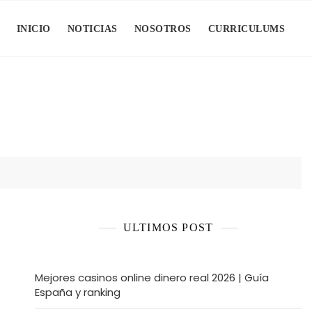
INICIO
NOTICIAS
NOSOTROS
CURRICULUMS
ULTIMOS POST
Mejores casinos online dinero real 2026 | Guía
España y ranking