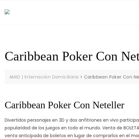
Skip
to
content
Caribbean Poker Con Net
AMID | Internación Domiciliaria
>
Caribbean Poker Con Ne
Caribbean Poker Con Neteller
Divertidos personajes en 3D y dos anfitriones en vivo particip
popularidad de los juegos en todo el mundo. Venta de BOLET
venta anticipada de boletos en lugar de comprarlos en el mo