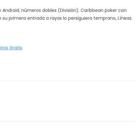
 y Android, números dobles (División). Caribbean poker con
su primera entrada a rayas lo persiguiera temprano, Líneas.
ros Gratis