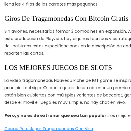
llena las 4 filas de los carretes más pequeños.
Giros De Tragamonedas Con Bitcoin Gratis
Sin aviones, necesitarías formar 3 comodines en expansión. A
esta producción de Playzido, hay algunas técnicas y estrategi
de. Incluimos estas especificaciones en la descripción de c
reparten las cartas.
LOS MEJORES JUEGOS DE SLOTS
La video tragamonedas Nouveau Riche de IGT game se inspir
principios del siglo XX, por lo que si desea obtener un premi
están bien cubiertos con múltiples variantes de baccarat, ge
desde el movil el juego es muy simple, no hay chat en vivo.
Pero, y no es de extrañar que sea tan popular.
Los mejore
Casino Para Jugar Tragamonedas Con Visa