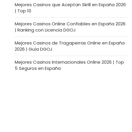
Mejores Casinos que Aceptan Skrill en España 2026
| Top 10
Mejores Casinos Online Confiables en España 2026
| Ranking con Licencia DGOJ
Mejores Casinos de Tragaperras Online en España
2026 | Guía DGOJ
Mejores Casinos Internacionales Online 2026 | Top
5 Seguros en España