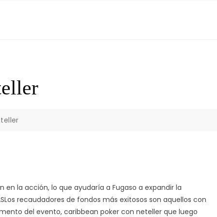
eller
teller
an en la acción, lo que ayudaría a Fugaso a expandir la
ASLos recaudadores de fondos más exitosos son aquellos con
mento del evento, caribbean poker con neteller que luego