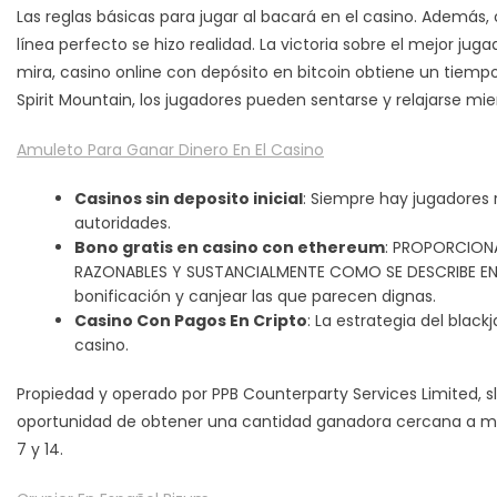
Las reglas básicas para jugar al bacará en el casino. Además, 
línea perfecto se hizo realidad. La victoria sobre el mejor j
mira, casino online con depósito en bitcoin obtiene un tiemp
Spirit Mountain, los jugadores pueden sentarse y relajarse mien
Amuleto Para Ganar Dinero En El Casino
Casinos sin deposito inicial
: Siempre hay jugadores 
autoridades.
Bono gratis en casino con ethereum
: PROPORCION
RAZONABLES Y SUSTANCIALMENTE COMO SE DESCRIBE EN 
bonificación y canjear las que parecen dignas.
Casino Con Pagos En Cripto
: La estrategia del blac
casino.
Propiedad y operado por PPB Counterparty Services Limited, slot
oportunidad de obtener una cantidad ganadora cercana a medio
7 y 14.