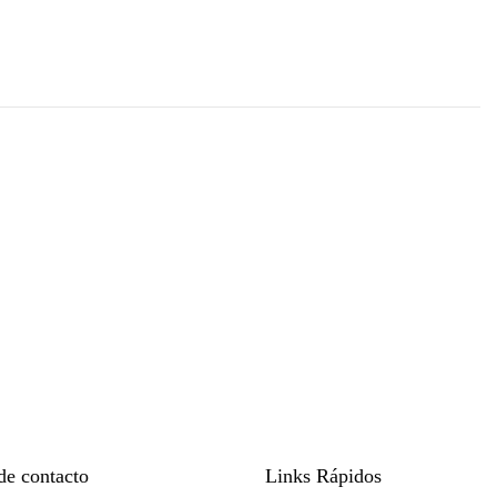
de contacto
Links Rápidos