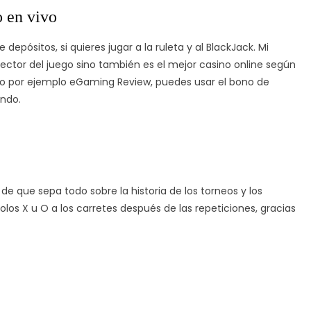
o en vivo
depósitos, si quieres jugar a la ruleta y al BlackJack. Mi
sector del juego sino también es el mejor casino online según
omo por ejemplo eGaming Review, puedes usar el bono de
undo.
e que sepa todo sobre la historia de los torneos y los
os X u O a los carretes después de las repeticiones, gracias