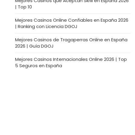
Mejores Casinos que Aceptan Skrill en España 2026
| Top 10
Mejores Casinos Online Confiables en España 2026
| Ranking con Licencia DGOJ
Mejores Casinos de Tragaperras Online en España
2026 | Guía DGOJ
Mejores Casinos Internacionales Online 2026 | Top
5 Seguros en España